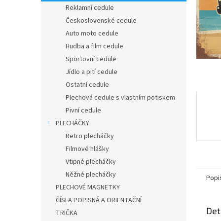
n
Reklamní cedule
e
Československé cedule
l
Auto moto cedule
Hudba a film cedule
Sportovní cedule
Jídlo a pití cedule
Ostatní cedule
Plechová cedule s vlastním potiskem
Pivní cedule
PLECHÁČKY
Retro plecháčky
Filmové hlášky
Vtipné plecháčky
Něžné plecháčky
Popi
PLECHOVÉ MAGNETKY
ČÍSLA POPISNÁ A ORIENTAČNÍ
Det
TRIČKA