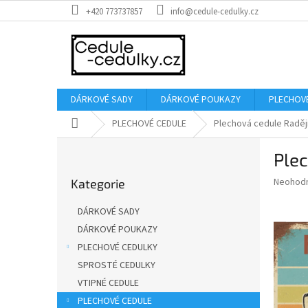
Přejít
+420 773737857
info@cedule-cedulky.cz
na
obsah
DÁRKOVÉ SADY
DÁRKOVÉ POUKAZY
PLECHOV
Domů
PLECHOVÉ CEDULE
Plechová cedule Raději
P
Plec
o
Přeskočit
s
Průměr
Neohod
Kategorie
kategorie
t
hodnoce
r
produkt
DÁRKOVÉ SADY
a
je
DÁRKOVÉ POUKAZY
0,0
n
z
PLECHOVÉ CEDULKY
n
5
í
SPROSTÉ CEDULKY
hvězdič
p
VTIPNÉ CEDULE
a
PLECHOVÉ CEDULE