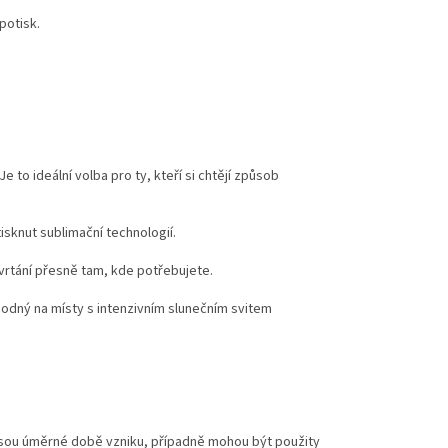
potisk.
to ideální volba pro ty, kteří si chtějí způsob
tisknut sublimační technologií.
rtání přesně tam, kde potřebujete.
vhodný na místy s intenzivním slunečním svitem
jsou úměrné době vzniku, případně mohou být použity