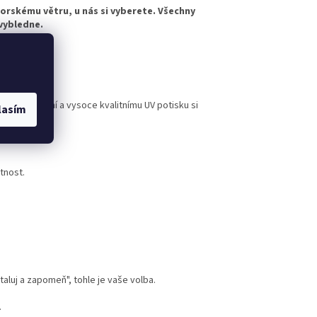
horskému větru, u nás si vyberete. Všechny
evybledne.
rovedení
nému lakování a vysoce kvalitnímu UV potisku si
lasím
tnost.
taluj a zapomeň", tohle je vaše volba.
.