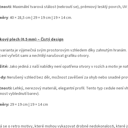
tnosti
: Maximální tvarová stálost (nekroutí se), prémiový lesklý povrch, UV 
měry
: 40 × 28,5 cm | 29 × 19 cm | 19 × 14 cm.
íkový plech (0,5 mm) – Čistý design
 varianta je výjimečná svým prostorovým vzhledem díky zahnutým hranám. Je 
ení vyřešit sami a nechtějí narušovat grafiku otvory.
žité:
Jako jediná z naší nabídky není opatřena otvory v rozích a motiv je na
ody:
Nerušený vzhled bez děr, možnost zavěšení za ohyb nebo snadné prov
tnosti:
Lehký, nerezový materiál, elegantní profil. Tento typ cedule není 
nost vyblednutí barev).
měry:
29 × 19 cm | 19 × 14 cm
á se o retro motivy, které mohou vykazovat drobné nedokonalosti, které 