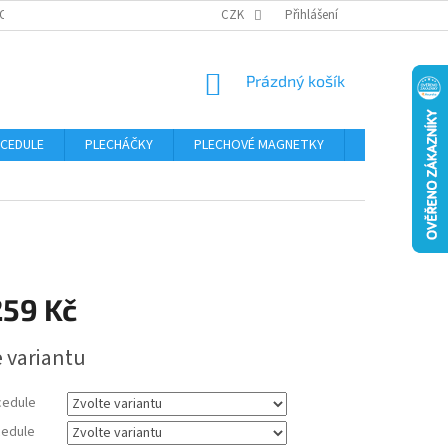
OSOBNÍCH ÚDAJŮ
CZK
Přihlášení
NÁKUPNÍ
Prázdný košík
KOŠÍK
 CEDULE
PLECHÁČKY
PLECHOVÉ MAGNETKY
ČÍSLA POPISN
259 Kč
e variantu
cedule
edule