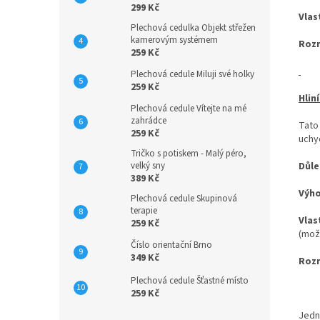
299 Kč
Vlas
Plechová cedulka Objekt střežen
kamerovým systémem
Roz
259 Kč
Plechová cedule Miluji své holky
259 Kč
Hlin
Plechová cedule Vítejte na mé
zahrádce
Tato
259 Kč
uchyc
Tričko s potiskem - Malý péro,
velký sny
Důle
389 Kč
Výh
Plechová cedule Skupinová
terapie
Vlas
259 Kč
(mož
Číslo orientační Brno
349 Kč
Roz
Plechová cedule Šťastné místo
259 Kč
Jedn