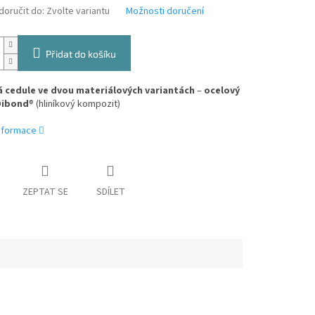
oručit do:
Zvolte variantu
Možnosti doručení
Přidat do košíku
 cedule ve dvou materiálových variantách
–
ocelový
Dibond
® (hliníkový kompozit)
informace
ZEPTAT SE
SDÍLET