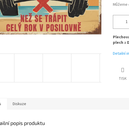
Můžeme d
Plechová
plech
a
Detailní 
TISK
s
Diskuze
ailní popis produktu