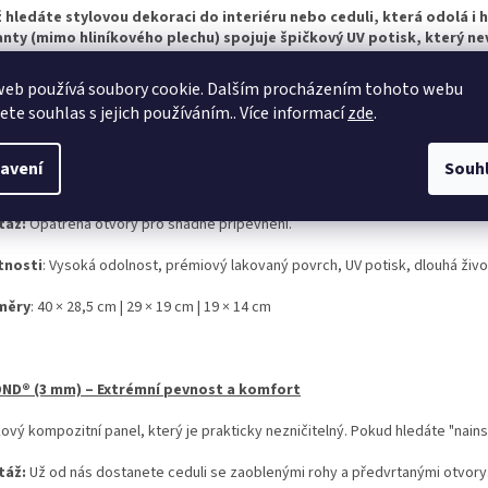
ž hledáte stylovou dekoraci do interiéru nebo ceduli, která odolá i 
anty (mimo hliníkového plechu) spojuje špičkový UV potisk, který n
web používá soubory cookie. Dalším procházením tohoto webu
jete souhlas s jejich používáním.. Více informací
zde
.
OVÝ PLECH – Klasická, maximálně pevná cedule v prémiovém TOP p
ty, kteří vyžadují nekompromisní pevnost oceli. Díky speciálnímu oboustran
avení
Souh
ovává svůj lesk a nikdy nezrezne.
táž:
Opatřena otvory pro snadné připevnění.
tnosti
: Vysoká odolnost, prémiový lakovaný povrch, UV potisk, dlouhá živo
měry
: 40 × 28,5 cm | 29 × 19 cm | 19 × 14 cm
ND® (3 mm) – Extrémní pevnost a komfort
kový kompozitní panel, který je prakticky nezničitelný. Pokud hledáte "nains
táž:
Už od nás dostanete ceduli se zaoblenými rohy a předvrtanými otvory