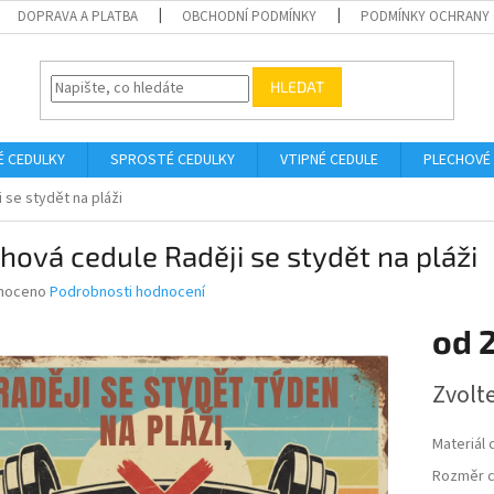
DOPRAVA A PLATBA
OBCHODNÍ PODMÍNKY
PODMÍNKY OCHRANY 
HLEDAT
É CEDULKY
SPROSTÉ CEDULKY
VTIPNÉ CEDULE
PLECHOVÉ
 se stydět na pláži
hová cedule Raději se stydět na pláži
né
noceno
Podrobnosti hodnocení
ní
od
u
Měrná
Zvolt
cena:
ek.
Materiál 
Rozměr c