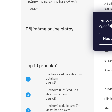
DÁRKY K NAROZENINÁM A VÝROČÍ
Ať u
vari
TAŠKY
Tento 
vyjadřu
OCEL
Přijímáme online platby
Pro 
Nast
zach
Mon
Vlas
Top 10 produktů
Roz
Plechová cedule s vlastním
potiskem
299 Kč
DIBO
Plechová uliční cedule s
vlastním textem
299 Kč
Hliní
Plechová cedulka s vaším
Mon
vlastním potiskem