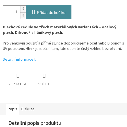
Přidat do košíku
Plechová cedule ve třech materiálových variantách
–
ocelový
plech
,
Dibond
® a
hliníkový plech
.
Pro venkovní použití a přímé slunce doporučujeme ocel nebo Dibond® s
UV potiskem. Hliník je ideální tam, kde oceníte čistý vzhled bez otvorů.
Detailní informace
ZEPTAT SE
SDÍLET
Popis
Diskuze
Detailní popis produktu