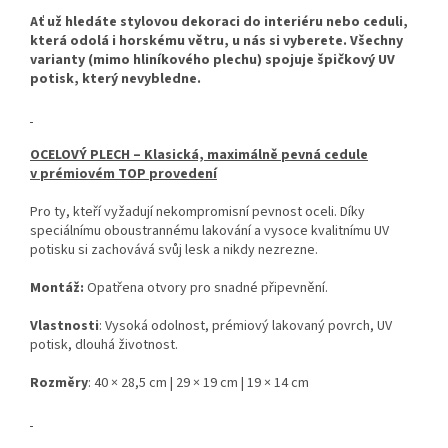
Ať už hledáte stylovou dekoraci do interiéru nebo ceduli,
která odolá i horskému větru, u nás si vyberete. Všechny
varianty (mimo hliníkového plechu) spojuje špičkový UV
potisk, který nevybledne.
OCELOVÝ PLECH – Klasická, maximálně pevná cedule
v prémiovém TOP provedení
Pro ty, kteří vyžadují nekompromisní pevnost oceli. Díky
speciálnímu oboustrannému lakování a vysoce kvalitnímu UV
potisku si zachovává svůj lesk a nikdy nezrezne.
Montáž:
Opatřena otvory pro snadné připevnění.
Vlastnosti
: Vysoká odolnost, prémiový lakovaný povrch, UV
potisk, dlouhá životnost.
Rozměry
: 40 × 28,5 cm | 29 × 19 cm | 19 × 14 cm