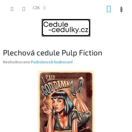
Přejít
NÁKUP
na
CZK
obsah
KOŠÍK
Plechová cedule Pulp Fiction
Průměrné
Neohodnoceno
Podrobnosti hodnocení
hodnocení
produktu
je
0,0
z
5
hvězdiček.