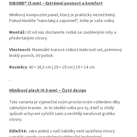
DIBOND® (3 mm) – Extrémní pevnost a komfort
Hliníkový kompozitní panel, který je prakticky nezničitelný.
Pokud hledáte "nainstaluj a zapomeň", tohle je vaše volba.
Montáž:
Už od nás dostanete ceduli se zaoblenými rohy a
předvrtanými otvory.
Vlastnosti
: Maximální tvarová stálost (nekroutí se), prémiový
lesklý povrch, UV potisk.
Rozměry
: 40 × 28,5 cm | 29 × 19 cm | 19 × 14 cm.
Hliníkový plech (0,5 mm) – Čistý design
Tato varianta je výjimečná svým prostorovým vzhledem díky
zahnutým hranám. Je to ideální volba pro ty, kteří si chtějí
způsob uchycení vyřešit sami a nechtějí narušovat grafiku
otvory.
Důležité:
Jako jediná z naší nabídky není opatřena otvory