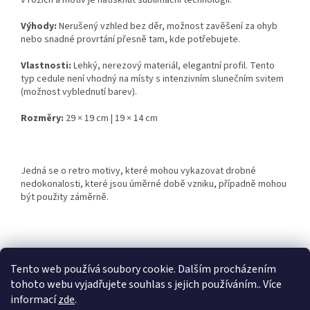
v rozích a motiv je natisknut sublimační technologií.
Výhody:
Nerušený vzhled bez děr, možnost zavěšení za ohyb
nebo snadné provrtání přesně tam, kde potřebujete.
Vlastnosti:
Lehký, nerezový materiál, elegantní profil. Tento
typ cedule není vhodný na místy s intenzivním slunečním svitem
(možnost vyblednutí barev).
Rozměry:
29 × 19 cm | 19 × 14 cm
Jedná se o retro motivy, které mohou vykazovat drobné
nedokonalosti, které jsou úměrné době vzniku, případně mohou
být použity záměrně.
Z
á
Tento web používá soubory cookie. Dalším procházením
Retro-Darky.cz
Krowki.cz
p
tohoto webu vyjadřujete souhlas s jejich používáním.. Více
a
informací
zde
.