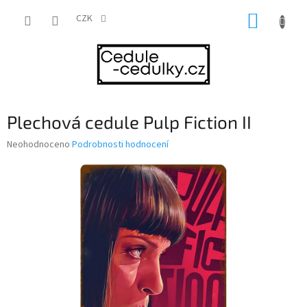
Přejít
NÁKUP
na
CZK
obsah
KOŠÍK
Plechová cedule Pulp Fiction II
Průměrné
Neohodnoceno
Podrobnosti hodnocení
hodnocení
produktu
je
0,0
z
5
hvězdiček.