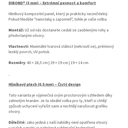
DIBOND® (3 mm) – Extrémní pevnost a komfort
Hliníkový kompozitní panel, který je prakticky nezničitelný.
Pokud hledáte "nainstaluj a zapomeň", tohle je vaše volba.
Montáž:
Už od nás dostanete ceduli se zaoblenými rohy a
předvrtanými otvory.
Vlastnosti
: Maximální tvarová stálost (nekroutí se), prémiový
lesklý povrch, UV potisk.
Rozměry
: 40 × 28,5 cm | 29 × 19 cm | 19 × 14 cm.
Hliníkový plech (0,5 mm) – Čistý design
Tato varianta je výjimečná svým prostorovým vzhledem díky
zahnutým hranám. Je to ideální volba pro ty, kteří si chtějí
způsob uchycení vyřešit sami a nechtějí narušovat grafiku
otvory.
Důležité:
Jako jediná z naší nabídky není opatřena otvory