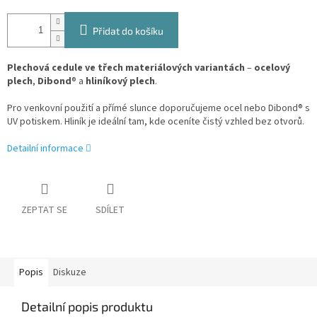
Přidat do košíku
Plechová cedule ve třech materiálových variantách
–
ocelový
plech
,
Dibond
® a
hliníkový plech
.
Pro venkovní použití a přímé slunce doporučujeme ocel nebo Dibond® s
UV potiskem. Hliník je ideální tam, kde oceníte čistý vzhled bez otvorů.
Detailní informace
ZEPTAT SE
SDÍLET
Popis
Diskuze
Detailní popis produktu