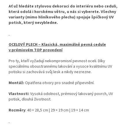
Ať už hledáte stylovou dekoraci do interiéru nebo ceduli,
která odolá i horskému větru, u nás si vyberete. Všechny
varianty (mimo hliníkového plechu) spojuje špičkový UV
potisk, který nevybledne.
OCELOVÝ PLECH – Klasická, maximálně pevná cedule
v prémiovém TOP provedení
Pro ty, kteří vyžadují nekompromisní pevnost oceli. Díky
speciálnímu oboustrannému lakování a vysoce kvalitnímu UV
potisku si zachovává svůj lesk a nikdy nezrezne.
Montáž:
Opatřena otvory pro snadné připevnění.
Vlastnosti
: Vysoká odolnost, prémiový lakovaný povrch, UV
potisk, dlouhá životnost.
Rozměry
: 40 × 28,5 cm | 29 × 19 cm | 19 × 14 cm