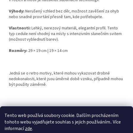
v rozích a motiv je natisknut sublimační technologií.
Výhody:
Nerušený vzhled bez děr, možnost zavěšení za ohyb
nebo snadné provrtání přesně tam, kde potřebujete.
Vlastnosti:
Lehký, nerezový materiál, elegantní profil. Tento
typ cedule není vhodný na místy s intenzivním slunečním svitem
(možnost vyblednutí barev).
Rozměry:
29 × 19 cm | 19 × 14 cm
Jedná se o retro motivy, které mohou vykazovat drobné
nedokonalosti, které jsou úměrné době vzniku, případně mohou
být použity záměrně.
Z
á
Tento web používá soubory cookie. Dalším procházením
Retro-Darky.cz
Krowki.cz
p
tohoto webu vyjadřujete souhlas s jejich používáním.. Více
a
informací
zde
.