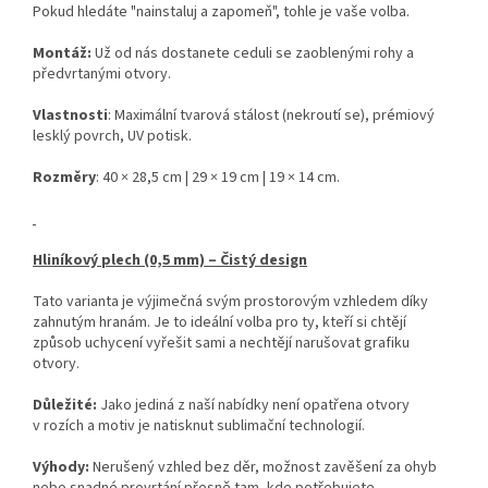
Pokud hledáte "nainstaluj a zapomeň", tohle je vaše volba.
Montáž:
Už od nás dostanete ceduli se zaoblenými rohy a
předvrtanými otvory.
Vlastnosti
: Maximální tvarová stálost (nekroutí se), prémiový
lesklý povrch, UV potisk.
Rozměry
: 40 × 28,5 cm | 29 × 19 cm | 19 × 14 cm.
Hliníkový plech (0,5 mm) – Čistý design
Tato varianta je výjimečná svým prostorovým vzhledem díky
zahnutým hranám. Je to ideální volba pro ty, kteří si chtějí
způsob uchycení vyřešit sami a nechtějí narušovat grafiku
otvory.
Důležité:
Jako jediná z naší nabídky není opatřena otvory
v rozích a motiv je natisknut sublimační technologií.
Výhody:
Nerušený vzhled bez děr, možnost zavěšení za ohyb