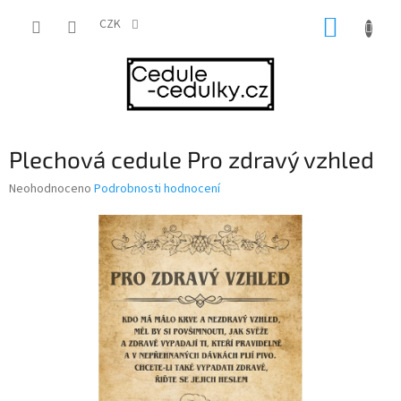
Přejít
NÁKUP
na
CZK
obsah
KOŠÍK
Plechová cedule Pro zdravý vzhled
Průměrné
Neohodnoceno
Podrobnosti hodnocení
hodnocení
produktu
je
0,0
z
5
hvězdiček.