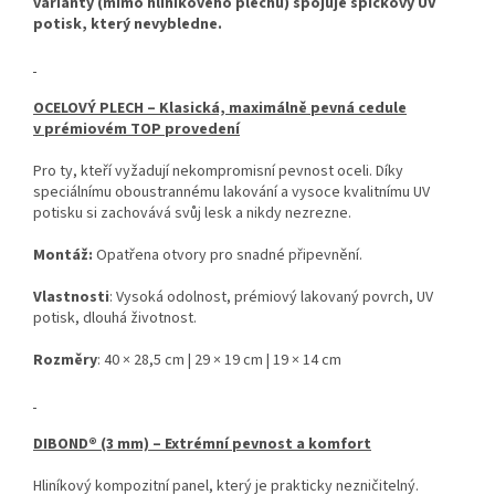
varianty (mimo hliníkového plechu) spojuje špičkový UV
potisk, který nevybledne.
OCELOVÝ PLECH – Klasická, maximálně pevná cedule
v prémiovém TOP provedení
Pro ty, kteří vyžadují nekompromisní pevnost oceli. Díky
speciálnímu oboustrannému lakování a vysoce kvalitnímu UV
potisku si zachovává svůj lesk a nikdy nezrezne.
Montáž:
Opatřena otvory pro snadné připevnění.
Vlastnosti
: Vysoká odolnost, prémiový lakovaný povrch, UV
potisk, dlouhá životnost.
Rozměry
: 40 × 28,5 cm | 29 × 19 cm | 19 × 14 cm
DIBOND® (3 mm) – Extrémní pevnost a komfort
Hliníkový kompozitní panel, který je prakticky nezničitelný.