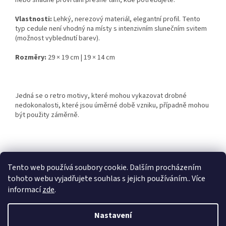
nebo snadné provrtání přesně tam, kde potřebujete.
Vlastnosti:
Lehký, nerezový materiál, elegantní profil. Tento
typ cedule není vhodný na místy s intenzivním slunečním svitem
(možnost vyblednutí barev).
Rozměry:
29 × 19 cm | 19 × 14 cm
Jedná se o retro motivy, které mohou vykazovat drobné
nedokonalosti, které jsou úměrné době vzniku, případně mohou
být použity záměrně.
Z
á
Tento web používá soubory cookie. Dalším procházením
Retro-Darky.cz
Krowki.cz
p
tohoto webu vyjadřujete souhlas s jejich používáním.. Více
a
informací
zde
.
t
í
Nastavení
Vytvořil Shoptet