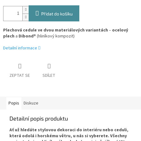
Přidat do košíku
Plechová cedule ve dvou materiálových variantách
–
ocelový
plech
a
Dibond
® (hliníkový kompozit)
Detailní informace
ZEPTAT SE
SDÍLET
Popis
Diskuze
Detailní popis produktu
Ať už hledáte stylovou dekoraci do interiéru nebo ceduli,
která odolá i horskému větru, u nás si vyberete. Všechny