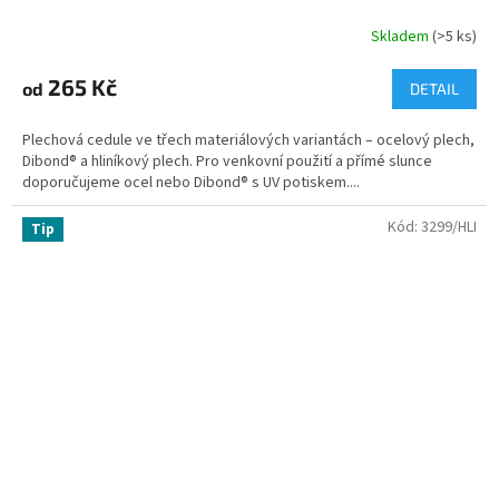
Skladem
(>5 ks)
265 Kč
od
DETAIL
Plechová cedule ve třech materiálových variantách – ocelový plech,
Dibond® a hliníkový plech. Pro venkovní použití a přímé slunce
doporučujeme ocel nebo Dibond® s UV potiskem....
Kód:
3299/HLI
Tip