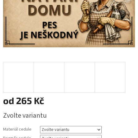
od
265 Kč
Měrná
Zvolte variantu
cena:
Materiál cedule