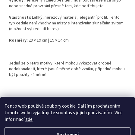
Výhody:
Nerušený vzhled bez děr, možnost zavěšení za ohyb
nebo snadné provrtání přesně tam, kde potřebujete.
Vlastnosti:
Lehký, nerezový materiál, elegantní profil. Tento
typ cedule není vhodný na místy s intenzivním slunečním svitem
(možnost vyblednutí barev).
Rozměry:
29 × 19 cm | 19 × 14 cm
Jedná se o retro motivy, které mohou vykazovat drobné
nedokonalosti, které jsou úměrné době vzniku, případně mohou
být použity záměrně.
Z
á
Tento web používá soubory cookie. Dalším procházením
Retro-Darky.cz
Krowki.cz
p
tohoto webu vyjadřujete souhlas s jejich používáním.. Více
a
informací
zde
.
t
í
Nastavení