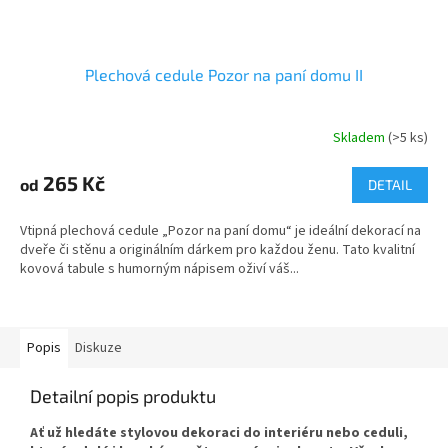
Plechová cedule Pozor na paní domu II
Skladem
(>5 ks)
Průměrné
hodnocení
produktu
265 Kč
od
DETAIL
je
5,0
Vtipná plechová cedule „Pozor na paní domu“ je ideální dekorací na
z
dveře či stěnu a originálním dárkem pro každou ženu. Tato kvalitní
5
kovová tabule s humorným nápisem oživí váš...
hvězdiček.
Popis
Diskuze
Detailní popis produktu
Ať už hledáte stylovou dekoraci do interiéru nebo ceduli,