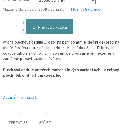
Rozměr cedule
Můžeme doručit do:
Zvolte variantu
Možnosti doručení
Přidat do košíku
Vtipná plechová cedule „Pozor na paní domu“ je ideální dekorací na
dveře či stěnu a originálním dárkem pro každou ženu. Tato kvalitní
kovová tabule s humorným nápisem oživí váš interiér i exteriér a
zaručeně pobaví každou návštěvu.
Plechová cedule ve třech materiálových variantách
–
ocelový
plech
,
Dibond
® a
hliníkový plech
.
Detailní informace
ZEPTAT SE
SDÍLET