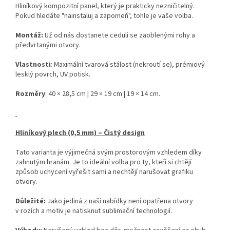
Hliníkový kompozitní panel, který je prakticky nezničitelný.
Pokud hledáte "nainstaluj a zapomeň", tohle je vaše volba.
Montáž:
Už od nás dostanete ceduli se zaoblenými rohy a
předvrtanými otvory.
Vlastnosti
: Maximální tvarová stálost (nekroutí se), prémiový
lesklý povrch, UV potisk.
Rozměry
: 40 × 28,5 cm | 29 × 19 cm | 19 × 14 cm.
Hliníkový plech (0,5 mm) – Čistý design
Tato varianta je výjimečná svým prostorovým vzhledem díky
zahnutým hranám. Je to ideální volba pro ty, kteří si chtějí
způsob uchycení vyřešit sami a nechtějí narušovat grafiku
otvory.
Důležité:
Jako jediná z naší nabídky není opatřena otvory
v rozích a motiv je natisknut sublimační technologií.