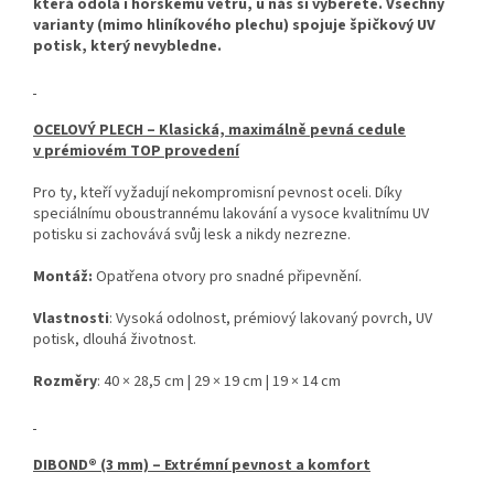
která odolá i horskému větru, u nás si vyberete. Všechny
varianty (mimo hliníkového plechu) spojuje špičkový UV
potisk, který nevybledne.
OCELOVÝ PLECH – Klasická, maximálně pevná cedule
v prémiovém TOP provedení
Pro ty, kteří vyžadují nekompromisní pevnost oceli. Díky
speciálnímu oboustrannému lakování a vysoce kvalitnímu UV
potisku si zachovává svůj lesk a nikdy nezrezne.
Montáž:
Opatřena otvory pro snadné připevnění.
Vlastnosti
: Vysoká odolnost, prémiový lakovaný povrch, UV
potisk, dlouhá životnost.
Rozměry
: 40 × 28,5 cm | 29 × 19 cm | 19 × 14 cm
DIBOND® (3 mm) – Extrémní pevnost a komfort