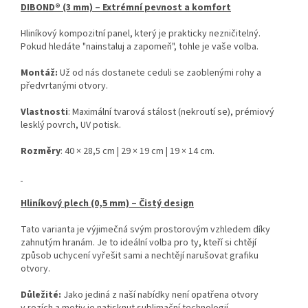
DIBOND® (3 mm) – Extrémní pevnost a komfort
Hliníkový kompozitní panel, který je prakticky nezničitelný.
Pokud hledáte "nainstaluj a zapomeň", tohle je vaše volba.
Montáž:
Už od nás dostanete ceduli se zaoblenými rohy a
předvrtanými otvory.
Vlastnosti
: Maximální tvarová stálost (nekroutí se), prémiový
lesklý povrch, UV potisk.
Rozměry
: 40 × 28,5 cm | 29 × 19 cm | 19 × 14 cm.
Hliníkový plech (0,5 mm) – Čistý design
Tato varianta je výjimečná svým prostorovým vzhledem díky
zahnutým hranám. Je to ideální volba pro ty, kteří si chtějí
způsob uchycení vyřešit sami a nechtějí narušovat grafiku
otvory.
Důležité:
Jako jediná z naší nabídky není opatřena otvory