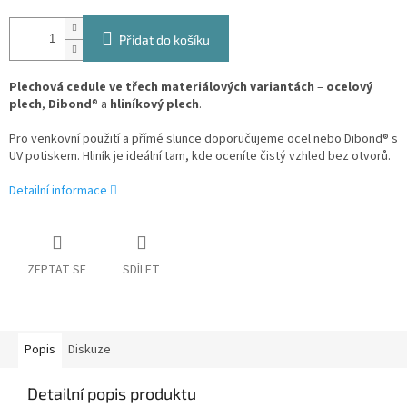
Přidat do košíku
Plechová cedule ve třech materiálových variantách
–
ocelový
plech
,
Dibond
® a
hliníkový plech
.
Pro venkovní použití a přímé slunce doporučujeme ocel nebo Dibond® s
UV potiskem. Hliník je ideální tam, kde oceníte čistý vzhled bez otvorů.
Detailní informace
ZEPTAT SE
SDÍLET
Popis
Diskuze
Detailní popis produktu