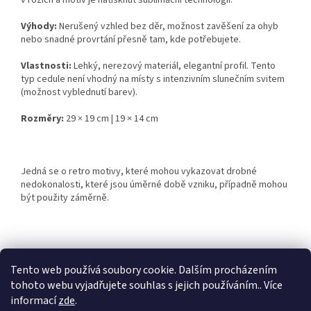
v rozích a motiv je natisknut sublimační technologií.
Výhody:
Nerušený vzhled bez děr, možnost zavěšení za ohyb
nebo snadné provrtání přesně tam, kde potřebujete.
Vlastnosti:
Lehký, nerezový materiál, elegantní profil. Tento
typ cedule není vhodný na místy s intenzivním slunečním svitem
(možnost vyblednutí barev).
Rozměry:
29 × 19 cm | 19 × 14 cm
Jedná se o retro motivy, které mohou vykazovat drobné
nedokonalosti, které jsou úměrné době vzniku, případně mohou
být použity záměrně.
Z
á
Tento web používá soubory cookie. Dalším procházením
Retro-Darky.cz
Krowki.cz
p
tohoto webu vyjadřujete souhlas s jejich používáním.. Více
a
informací
zde
.