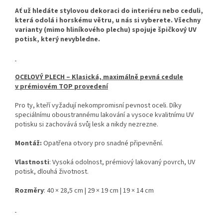
Ať už hledáte stylovou dekoraci do interiéru nebo ceduli,
která odolá i horskému větru, u nás si vyberete. Všechny
varianty (mimo hliníkového plechu) spojuje špičkový UV
potisk, který nevybledne.
OCELOVÝ PLECH – Klasická, maximálně pevná cedule
v prémiovém TOP provedení
Pro ty, kteří vyžadují nekompromisní pevnost oceli. Díky
speciálnímu oboustrannému lakování a vysoce kvalitnímu UV
potisku si zachovává svůj lesk a nikdy nezrezne.
Montáž:
Opatřena otvory pro snadné připevnění.
Vlastnosti
: Vysoká odolnost, prémiový lakovaný povrch, UV
potisk, dlouhá životnost.
Rozměry
: 40 × 28,5 cm | 29 × 19 cm | 19 × 14 cm