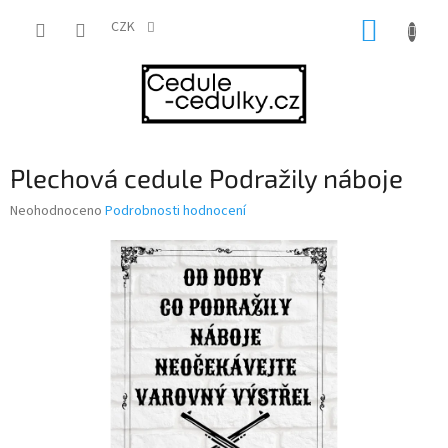
Přejít
NÁKUP
na
CZK
obsah
KOŠÍK
Plechová cedule Podražily náboje
Průměrné
Neohodnoceno
Podrobnosti hodnocení
hodnocení
produktu
je
0,0
z
5
hvězdiček.