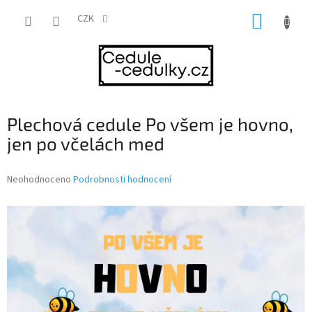
Přejít
NÁKUP
na
CZK
obsah
KOŠÍK
Plechová cedule Po všem je hovno,
jen po včelách med
Průměrné
Neohodnoceno
Podrobnosti hodnocení
hodnocení
produktu
je
0,0
z
5
hvězdiček.