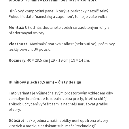
DIBOND® (3 mm) – Extrémní pevnost a komfort
Hliníkový kompozitní panel, který je prakticky nezničitelný.
Pokud hledáte "nainstaluj a zapomeň", tohle je vaše volba.
Montáž:
Už od nás dostanete ceduli se zaoblenými rohy a
předvrtanými otvory.
Vlastnosti
: Maximální tvarová stálost (nekroutí se), prémiový
lesklý povrch, UV potisk.
Rozměry
: 40 × 28,5 cm | 29 × 19 cm | 19 × 14 cm.
Hliníkový plech (0,5 mm) – Čistý design
Tato varianta je výjimečná svým prostorovým vzhledem díky
zahnutým hranám. Je to ideální volba pro ty, kteří si chtějí
způsob uchycení vyřešit sami a nechtějí narušovat grafiku
otvory.
Důležité:
Jako jediná z naší nabídky není opatřena otvory
v rozích a motiv je natisknut sublimační technologií.