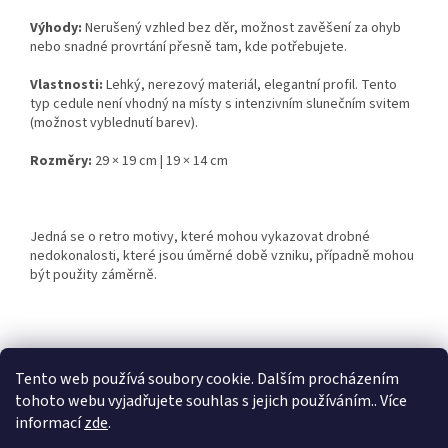
Výhody:
Nerušený vzhled bez děr, možnost zavěšení za ohyb
nebo snadné provrtání přesně tam, kde potřebujete.
Vlastnosti:
Lehký, nerezový materiál, elegantní profil. Tento
typ cedule není vhodný na místy s intenzivním slunečním svitem
(možnost vyblednutí barev).
Rozměry:
29 × 19 cm | 19 × 14 cm
Jedná se o retro motivy, které mohou vykazovat drobné
nedokonalosti, které jsou úměrné době vzniku, případně mohou
být použity záměrně.
Z
á
Tento web používá soubory cookie. Dalším procházením
Retro-Darky.cz
Krowki.cz
p
tohoto webu vyjadřujete souhlas s jejich používáním.. Více
a
informací
zde
.
t