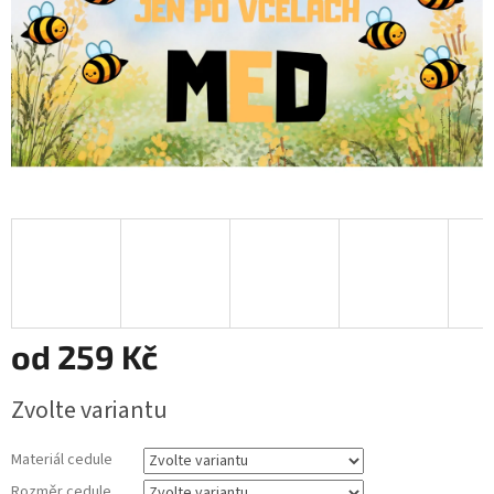
od
259 Kč
Měrná
Zvolte variantu
cena:
Materiál cedule
Rozměr cedule