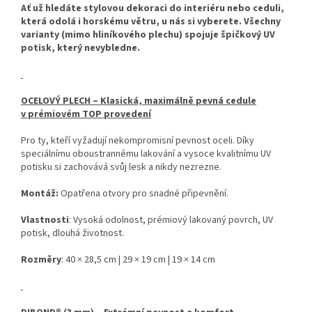
Ať už hledáte stylovou dekoraci do interiéru nebo ceduli,
která odolá i horskému větru, u nás si vyberete. Všechny
varianty (mimo hliníkového plechu) spojuje špičkový UV
potisk, který nevybledne.
OCELOVÝ PLECH – Klasická, maximálně pevná cedule
v prémiovém TOP provedení
Pro ty, kteří vyžadují nekompromisní pevnost oceli. Díky
speciálnímu oboustrannému lakování a vysoce kvalitnímu UV
potisku si zachovává svůj lesk a nikdy nezrezne.
Montáž:
Opatřena otvory pro snadné připevnění.
Vlastnosti
: Vysoká odolnost, prémiový lakovaný povrch, UV
potisk, dlouhá životnost.
Rozměry
: 40 × 28,5 cm | 29 × 19 cm | 19 × 14 cm