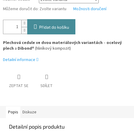
Můžeme doručit do:
Zvolte variantu
Možnosti doručení
Přidat do košíku
Plechová cedule ve dvou materiálových variantách
–
ocelový
plech
a
Dibond
® (hliníkový kompozit)
Detailní informace
ZEPTAT SE
SDÍLET
Popis
Diskuze
Detailní popis produktu