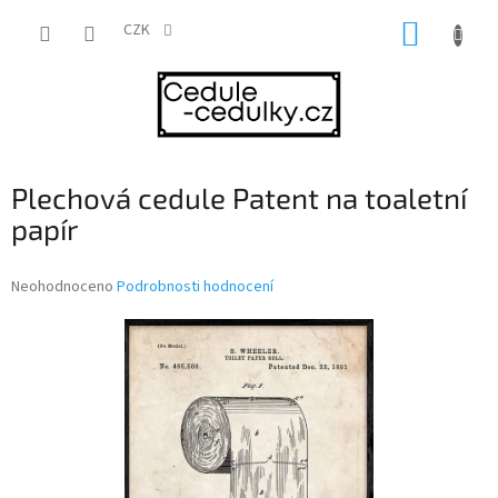
Přejít
NÁKUP
na
CZK
obsah
KOŠÍK
Plechová cedule Patent na toaletní
papír
Průměrné
Neohodnoceno
Podrobnosti hodnocení
hodnocení
produktu
je
0,0
z
5
hvězdiček.