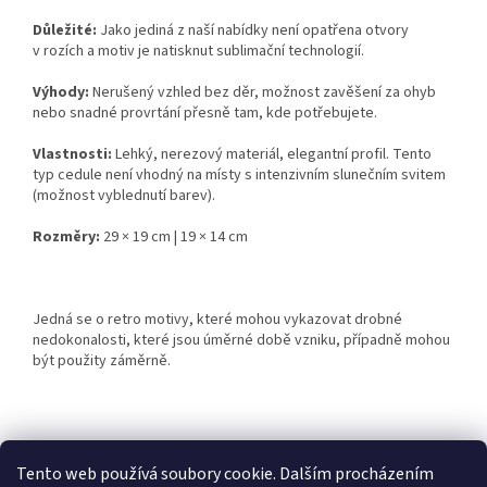
Důležité:
Jako jediná z naší nabídky není opatřena otvory
v rozích a motiv je natisknut sublimační technologií.
Výhody:
Nerušený vzhled bez děr, možnost zavěšení za ohyb
nebo snadné provrtání přesně tam, kde potřebujete.
Vlastnosti:
Lehký, nerezový materiál, elegantní profil. Tento
typ cedule není vhodný na místy s intenzivním slunečním svitem
(možnost vyblednutí barev).
Rozměry:
29 × 19 cm | 19 × 14 cm
Jedná se o retro motivy, které mohou vykazovat drobné
nedokonalosti, které jsou úměrné době vzniku, případně mohou
být použity záměrně.
Z
á
Tento web používá soubory cookie. Dalším procházením
Retro-Darky.cz
Krowki.cz