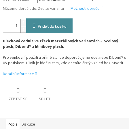
Můžeme doručit do:
Zvolte variantu
Možnosti doručení
Přidat do košíku
Plechová cedule ve třech materiálových variantách
–
ocelový
plech
,
Dibond
® a
hliníkový plech
.
Pro venkovní použití a přímé slunce doporučujeme ocel nebo Dibond® s
UV potiskem. Hliník je ideální tam, kde oceníte čistý vzhled bez otvorů.
Detailní informace
ZEPTAT SE
SDÍLET
Popis
Diskuze