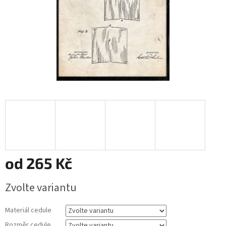
od
265 Kč
Měrná
Zvolte variantu
cena:
Materiál cedule
Rozměr cedule