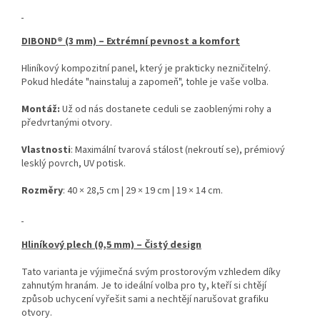
DIBOND® (3 mm) – Extrémní pevnost a komfort
Hliníkový kompozitní panel, který je prakticky nezničitelný.
Pokud hledáte "nainstaluj a zapomeň", tohle je vaše volba.
Montáž:
Už od nás dostanete ceduli se zaoblenými rohy a
předvrtanými otvory.
Vlastnosti
: Maximální tvarová stálost (nekroutí se), prémiový
lesklý povrch, UV potisk.
Rozměry
: 40 × 28,5 cm | 29 × 19 cm | 19 × 14 cm.
Hliníkový plech (0,5 mm) – Čistý design
Tato varianta je výjimečná svým prostorovým vzhledem díky
zahnutým hranám. Je to ideální volba pro ty, kteří si chtějí
způsob uchycení vyřešit sami a nechtějí narušovat grafiku
otvory.