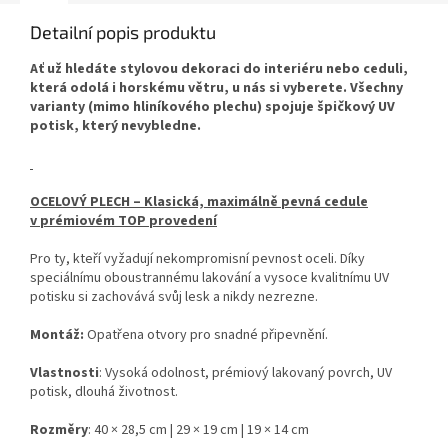
Detailní popis produktu
Ať už hledáte stylovou dekoraci do interiéru nebo ceduli,
která odolá i horskému větru, u nás si vyberete. Všechny
varianty (mimo hliníkového plechu) spojuje špičkový UV
potisk, který nevybledne.
OCELOVÝ PLECH – Klasická, maximálně pevná cedule
v prémiovém TOP provedení
Pro ty, kteří vyžadují nekompromisní pevnost oceli. Díky
speciálnímu oboustrannému lakování a vysoce kvalitnímu UV
potisku si zachovává svůj lesk a nikdy nezrezne.
Montáž:
Opatřena otvory pro snadné připevnění.
Vlastnosti
: Vysoká odolnost, prémiový lakovaný povrch, UV
potisk, dlouhá životnost.
Rozměry
: 40 × 28,5 cm | 29 × 19 cm | 19 × 14 cm