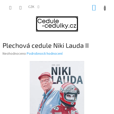
Přejít
NÁKUP
na
CZK
obsah
KOŠÍK
Plechová cedule Niki Lauda II
Průměrné
Neohodnoceno
Podrobnosti hodnocení
hodnocení
produktu
je
0,0
z
5
hvězdiček.