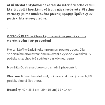
Ať už hledáte stylovou dekoraci do interiéru nebo ceduli,
která odolá i horskému větru, u nás si vyberete. Všechny
varianty (mimo hliníkového plechu) spojuje špičkový UV
potisk, který nevybledne.
OCELOVÝ PLECH – Klasická, maximálně pevná cedule
v prémiovém TOP provedení
Pro ty, kteří vyžadují nekompromisní pevnost oceli. Díky
speciálnímu oboustrannému lakování a vysoce kvalitnímu UV
potisku si zachovává svůj lesk a nikdy nezrezne.
Montáž:
Opatřena otvory pro snadné připevnění.
Vlastnosti
: Vysoká odolnost, prémiový lakovaný povrch, UV
potisk, dlouhá životnost.
Rozměry
: 40 × 28,5 cm | 29 × 19 cm | 19 × 14 cm