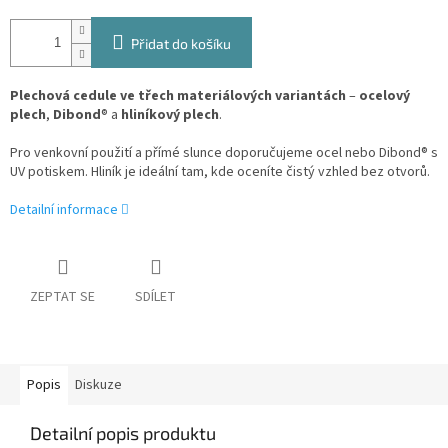
Přidat do košíku
Plechová cedule ve třech materiálových variantách
–
ocelový
plech
,
Dibond
® a
hliníkový plech
.
Pro venkovní použití a přímé slunce doporučujeme ocel nebo Dibond® s
UV potiskem. Hliník je ideální tam, kde oceníte čistý vzhled bez otvorů.
Detailní informace
ZEPTAT SE
SDÍLET
Popis
Diskuze
Detailní popis produktu