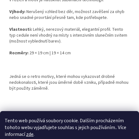
v rozích a motiv je natisknut sublimační technologií.
Výhody:
Nerušený vzhled bez děr, možnost zavěšení za ohyb
nebo snadné provrtání přesně tam, kde potřebujete.
Vlastnosti:
Lehký, nerezový materiál, elegantní profil. Tento
typ cedule není vhodný na místy s intenzivním slunečním svitem
(možnost vyblednutí barev).
Rozměry:
29 × 19 cm | 19 × 14 cm
Jedná se o retro motivy, které mohou vykazovat drobné
nedokonalosti, které jsou úměrné době vzniku, případně mohou
být použity záměrně.
Z
á
Tento web používá soubory cookie. Dalším procházením
Retro-Darky.cz
Krowki.cz
p
tohoto webu vyjadřujete souhlas s jejich používáním.. Více
a
informací
zde
.