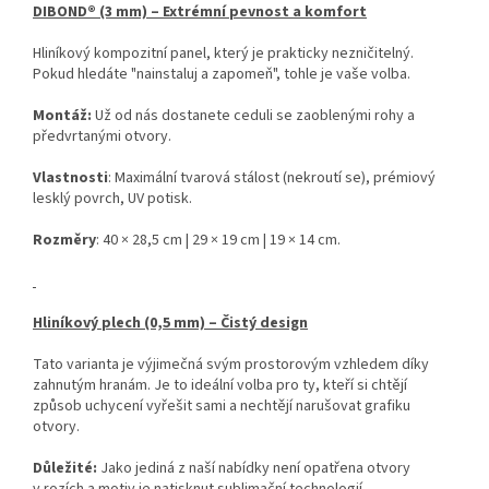
DIBOND® (3 mm) – Extrémní pevnost a komfort
Hliníkový kompozitní panel, který je prakticky nezničitelný.
Pokud hledáte "nainstaluj a zapomeň", tohle je vaše volba.
Montáž:
Už od nás dostanete ceduli se zaoblenými rohy a
předvrtanými otvory.
Vlastnosti
: Maximální tvarová stálost (nekroutí se), prémiový
lesklý povrch, UV potisk.
Rozměry
: 40 × 28,5 cm | 29 × 19 cm | 19 × 14 cm.
Hliníkový plech (0,5 mm) – Čistý design
Tato varianta je výjimečná svým prostorovým vzhledem díky
zahnutým hranám. Je to ideální volba pro ty, kteří si chtějí
způsob uchycení vyřešit sami a nechtějí narušovat grafiku
otvory.
Důležité:
Jako jediná z naší nabídky není opatřena otvory