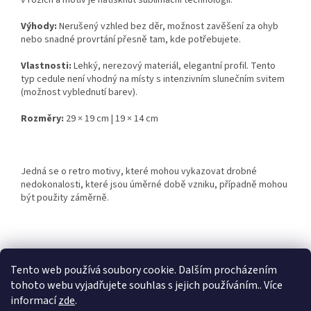
v rozích a motiv je natisknut sublimační technologií.
Výhody:
Nerušený vzhled bez děr, možnost zavěšení za ohyb
nebo snadné provrtání přesně tam, kde potřebujete.
Vlastnosti:
Lehký, nerezový materiál, elegantní profil. Tento
typ cedule není vhodný na místy s intenzivním slunečním svitem
(možnost vyblednutí barev).
Rozměry:
29 × 19 cm | 19 × 14 cm
Jedná se o retro motivy, které mohou vykazovat drobné
nedokonalosti, které jsou úměrné době vzniku, případně mohou
být použity záměrně.
Z
á
Tento web používá soubory cookie. Dalším procházením
Retro-Darky.cz
Krowki.cz
p
tohoto webu vyjadřujete souhlas s jejich používáním.. Více
a
informací
zde
.