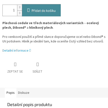
Přidat do košíku
Plechová cedule ve třech materiálových variantách
–
ocelový
plech
,
Dibond
® a
hliníkový plech
.
Pro venkovní použití a přímé slunce doporučujeme ocel nebo Dibond® s
UV potiskem. Hliník je ideální tam, kde oceníte čistý vzhled bez otvorů.
Detailní informace
ZEPTAT SE
SDÍLET
Popis
Diskuze
Detailní popis produktu