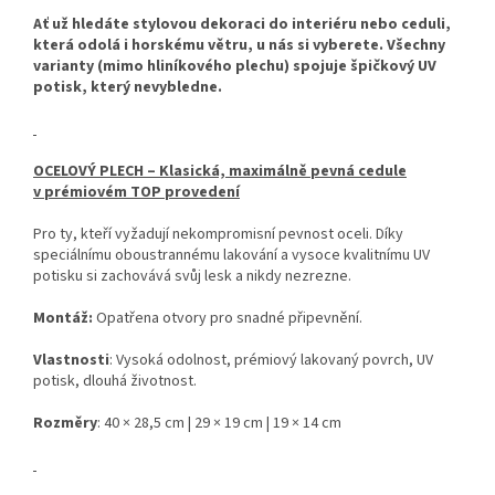
Ať už hledáte stylovou dekoraci do interiéru nebo ceduli,
která odolá i horskému větru, u nás si vyberete. Všechny
varianty (mimo hliníkového plechu) spojuje špičkový UV
potisk, který nevybledne.
OCELOVÝ PLECH – Klasická, maximálně pevná cedule
v prémiovém TOP provedení
Pro ty, kteří vyžadují nekompromisní pevnost oceli. Díky
speciálnímu oboustrannému lakování a vysoce kvalitnímu UV
potisku si zachovává svůj lesk a nikdy nezrezne.
Montáž:
Opatřena otvory pro snadné připevnění.
Vlastnosti
: Vysoká odolnost, prémiový lakovaný povrch, UV
potisk, dlouhá životnost.
Rozměry
: 40 × 28,5 cm | 29 × 19 cm | 19 × 14 cm