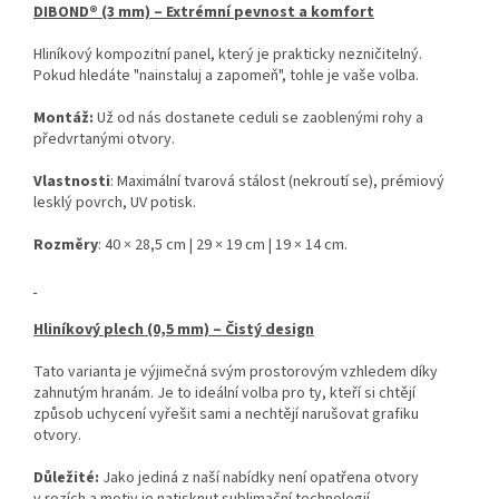
DIBOND® (3 mm) – Extrémní pevnost a komfort
Hliníkový kompozitní panel, který je prakticky nezničitelný.
Pokud hledáte "nainstaluj a zapomeň", tohle je vaše volba.
Montáž:
Už od nás dostanete ceduli se zaoblenými rohy a
předvrtanými otvory.
Vlastnosti
: Maximální tvarová stálost (nekroutí se), prémiový
lesklý povrch, UV potisk.
Rozměry
: 40 × 28,5 cm | 29 × 19 cm | 19 × 14 cm.
Hliníkový plech (0,5 mm) – Čistý design
Tato varianta je výjimečná svým prostorovým vzhledem díky
zahnutým hranám. Je to ideální volba pro ty, kteří si chtějí
způsob uchycení vyřešit sami a nechtějí narušovat grafiku
otvory.
Důležité:
Jako jediná z naší nabídky není opatřena otvory