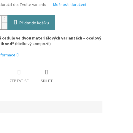
oručit do:
Zvolte variantu
Možnosti doručení
Přidat do košíku
 cedule ve dvou materiálových variantách
–
ocelový
Dibond
® (hliníkový kompozit)
informace
ZEPTAT SE
SDÍLET