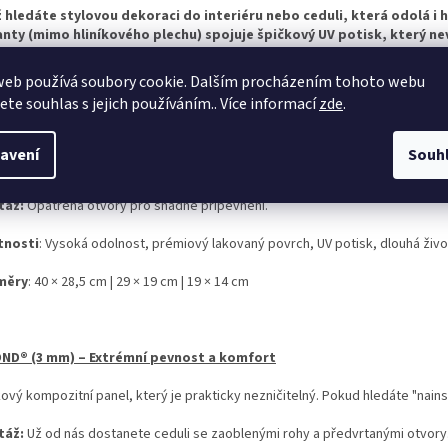
ž hledáte stylovou dekoraci do interiéru nebo ceduli, která odolá i 
anty (mimo hliníkového plechu) spojuje špičkový UV potisk, který n
web používá soubory cookie. Dalším procházením tohoto webu
jete souhlas s jejich používáním.. Více informací
zde
.
OVÝ PLECH – Klasická, maximálně pevná cedule v prémiovém TOP p
ty, kteří vyžadují nekompromisní pevnost oceli. Díky speciálnímu oboustran
avení
Souh
ovává svůj lesk a nikdy nezrezne.
táž:
Opatřena otvory pro snadné připevnění.
tnosti
: Vysoká odolnost, prémiový lakovaný povrch, UV potisk, dlouhá živo
měry
: 40 × 28,5 cm | 29 × 19 cm | 19 × 14 cm
ND® (3 mm) – Extrémní pevnost a komfort
kový kompozitní panel, který je prakticky nezničitelný. Pokud hledáte "nains
táž:
Už od nás dostanete ceduli se zaoblenými rohy a předvrtanými otvory