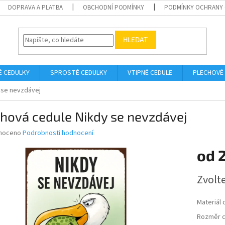
DOPRAVA A PLATBA
OBCHODNÍ PODMÍNKY
PODMÍNKY OCHRANY 
HLEDAT
É CEDULKY
SPROSTÉ CEDULKY
VTIPNÉ CEDULE
PLECHOVÉ
 se nevzdávej
hová cedule Nikdy se nevzdávej
né
noceno
Podrobnosti hodnocení
ní
od
u
Měrná
Zvolt
cena:
ek.
Materiál 
Rozměr c