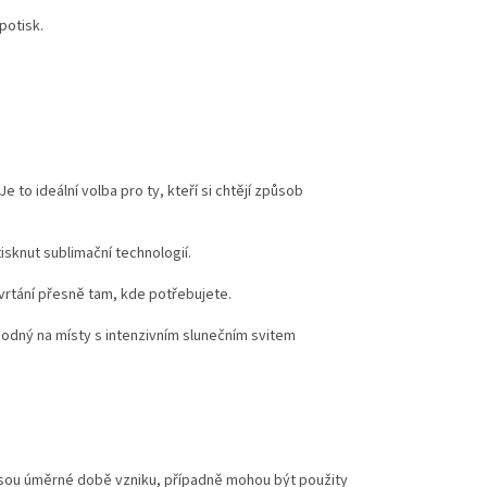
potisk.
to ideální volba pro ty, kteří si chtějí způsob
tisknut sublimační technologií.
rtání přesně tam, kde potřebujete.
vhodný na místy s intenzivním slunečním svitem
jsou úměrné době vzniku, případně mohou být použity