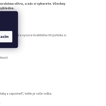
horskému větru, u nás si vyberete. Všechny
evybledne.
rovedení
nému lakování a vysoce kvalitnímu UV potisku si
lasím
tnost.
taluj a zapomeň", tohle je vaše volba.
.