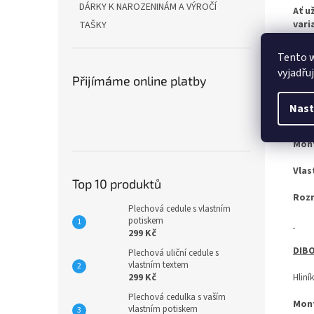
DÁRKY K NAROZENINÁM A VÝROČÍ
Ať u
vari
TAŠKY
Tento 
vyjadřu
OCEL
Přijímáme online platby
Pro 
Nast
zach
Mon
Vlas
Top 10 produktů
Roz
Plechová cedule s vlastním
potiskem
299 Kč
DIBO
Plechová uliční cedule s
vlastním textem
299 Kč
Hliní
Plechová cedulka s vaším
Mon
vlastním potiskem