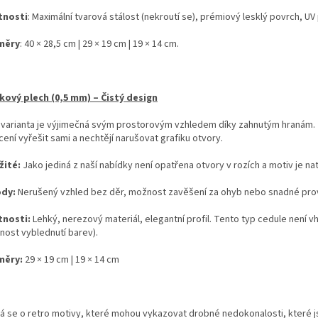
tnosti
: Maximální tvarová stálost (nekroutí se), prémiový lesklý povrch, UV 
měry
: 40 × 28,5 cm | 29 × 19 cm | 19 × 14 cm.
íkový plech (0,5 mm) – Čistý design
 varianta je výjimečná svým prostorovým vzhledem díky zahnutým hranám. Je 
ení vyřešit sami a nechtějí narušovat grafiku otvory.
žité:
Jako jediná z naší nabídky není opatřena otvory v rozích a motiv je na
ody:
Nerušený vzhled bez děr, možnost zavěšení za ohyb nebo snadné prov
tnosti:
Lehký, nerezový materiál, elegantní profil. Tento typ cedule není 
nost vyblednutí barev).
měry:
29 × 19 cm | 19 × 14 cm
á se o retro motivy, které mohou vykazovat drobné nedokonalosti, které 