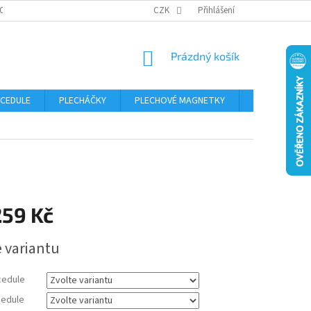
OSOBNÍCH ÚDAJŮ
CZK
Přihlášení
NÁKUPNÍ
Prázdný košík
KOŠÍK
 CEDULE
PLECHÁČKY
PLECHOVÉ MAGNETKY
ČÍSLA POPISN
259 Kč
e variantu
cedule
edule