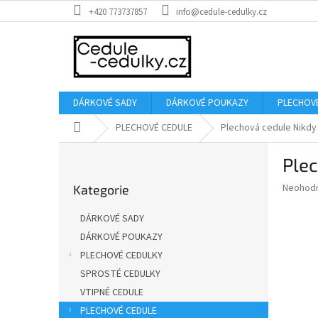
Přejít
+420 773737857
info@cedule-cedulky.cz
na
obsah
DÁRKOVÉ SADY
DÁRKOVÉ POUKAZY
PLECHOV
Domů
PLECHOVÉ CEDULE
Plechová cedule Nikdy
P
Plec
o
Přeskočit
s
Průměr
Neohod
Kategorie
kategorie
t
hodnoce
r
produkt
DÁRKOVÉ SADY
a
je
DÁRKOVÉ POUKAZY
0,0
n
z
PLECHOVÉ CEDULKY
n
5
í
SPROSTÉ CEDULKY
hvězdič
p
VTIPNÉ CEDULE
a
PLECHOVÉ CEDULE