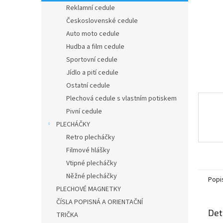
n
Reklamní cedule
e
Československé cedule
l
Auto moto cedule
Hudba a film cedule
Sportovní cedule
Jídlo a pití cedule
Ostatní cedule
Plechová cedule s vlastním potiskem
Pivní cedule
PLECHÁČKY
Retro plecháčky
Filmové hlášky
Vtipné plecháčky
Něžné plecháčky
Popi
PLECHOVÉ MAGNETKY
ČÍSLA POPISNÁ A ORIENTAČNÍ
Det
TRIČKA