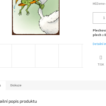
Můžeme d
Plechová
plech
a
Detailní 
TISK
s
Diskuze
ailní popis produktu