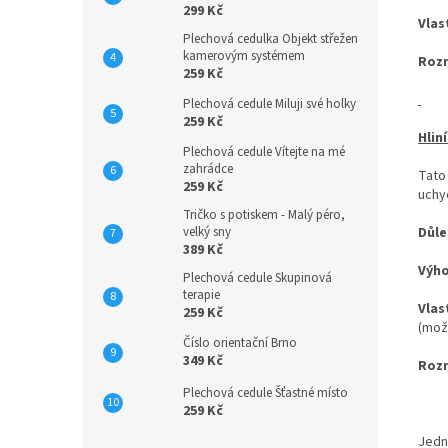
299 Kč
Vlas
Plechová cedulka Objekt střežen
kamerovým systémem
Roz
259 Kč
Plechová cedule Miluji své holky
259 Kč
Hlin
Plechová cedule Vítejte na mé
zahrádce
Tato
259 Kč
uchyc
Tričko s potiskem - Malý péro,
velký sny
Důle
389 Kč
Výh
Plechová cedule Skupinová
terapie
Vlas
259 Kč
(mož
Číslo orientační Brno
349 Kč
Roz
Plechová cedule Šťastné místo
259 Kč
Jedn