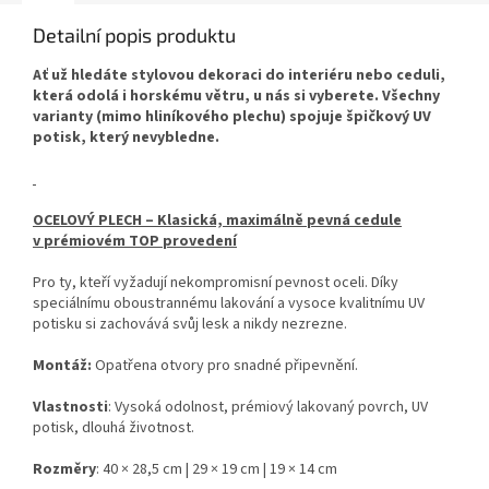
Detailní popis produktu
Ať už hledáte stylovou dekoraci do interiéru nebo ceduli,
která odolá i horskému větru, u nás si vyberete. Všechny
varianty (mimo hliníkového plechu) spojuje špičkový UV
potisk, který nevybledne.
OCELOVÝ PLECH – Klasická, maximálně pevná cedule
v prémiovém TOP provedení
Pro ty, kteří vyžadují nekompromisní pevnost oceli. Díky
speciálnímu oboustrannému lakování a vysoce kvalitnímu UV
potisku si zachovává svůj lesk a nikdy nezrezne.
Montáž:
Opatřena otvory pro snadné připevnění.
Vlastnosti
: Vysoká odolnost, prémiový lakovaný povrch, UV
potisk, dlouhá životnost.
Rozměry
: 40 × 28,5 cm | 29 × 19 cm | 19 × 14 cm