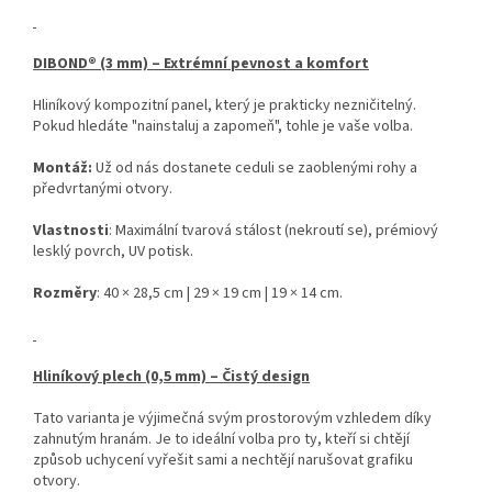
DIBOND® (3 mm) – Extrémní pevnost a komfort
Hliníkový kompozitní panel, který je prakticky nezničitelný.
Pokud hledáte "nainstaluj a zapomeň", tohle je vaše volba.
Montáž:
Už od nás dostanete ceduli se zaoblenými rohy a
předvrtanými otvory.
Vlastnosti
: Maximální tvarová stálost (nekroutí se), prémiový
lesklý povrch, UV potisk.
Rozměry
: 40 × 28,5 cm | 29 × 19 cm | 19 × 14 cm.
Hliníkový plech (0,5 mm) – Čistý design
Tato varianta je výjimečná svým prostorovým vzhledem díky
zahnutým hranám. Je to ideální volba pro ty, kteří si chtějí
způsob uchycení vyřešit sami a nechtějí narušovat grafiku
otvory.