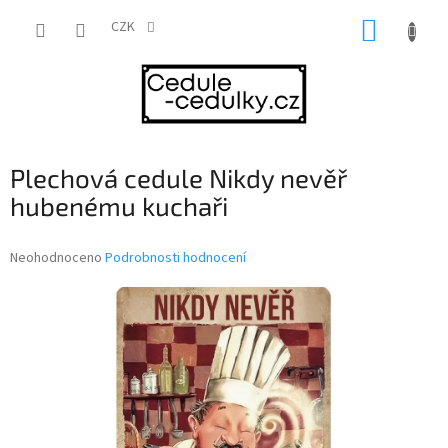
Přejít
NÁKUP
na
CZK
obsah
KOŠÍK
Plechová cedule Nikdy nevěř
hubenému kuchaři
Průměrné
Neohodnoceno
Podrobnosti hodnocení
hodnocení
produktu
je
0,0
z
5
hvězdiček.