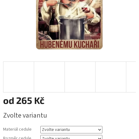
od
265 Kč
Měrná
Zvolte variantu
cena:
Materiál cedule
Rozměr cedule