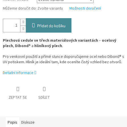
Můžeme doručit do:
Zvolte variantu
Možnosti doručení
Přidat do košíku
Plechová cedule ve třech materiálových variantách
–
ocelový
plech
,
Dibond
® a
hliníkový plech
.
Pro venkovní použití a přímé slunce doporučujeme ocel nebo Dibond® s
UV potiskem. Hliník je ideální tam, kde oceníte čistý vzhled bez otvorů.
Detailní informace
ZEPTAT SE
SDÍLET
Popis
Diskuze