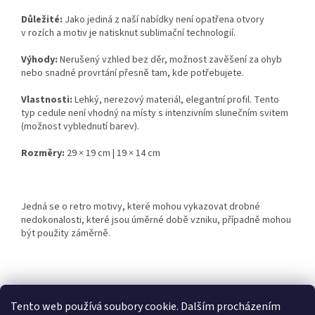
Důležité:
Jako jediná z naší nabídky není opatřena otvory
v rozích a motiv je natisknut sublimační technologií.
Výhody:
Nerušený vzhled bez děr, možnost zavěšení za ohyb
nebo snadné provrtání přesně tam, kde potřebujete.
Vlastnosti:
Lehký, nerezový materiál, elegantní profil. Tento
typ cedule není vhodný na místy s intenzivním slunečním svitem
(možnost vyblednutí barev).
Rozměry:
29 × 19 cm | 19 × 14 cm
Jedná se o retro motivy, které mohou vykazovat drobné
nedokonalosti, které jsou úměrné době vzniku, případně mohou
být použity záměrně.
Z
á
Tento web používá soubory cookie. Dalším procházením
Retro-Darky.cz
Krowki.cz