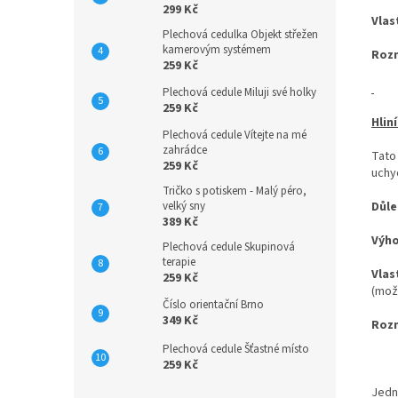
299 Kč
Vlas
Plechová cedulka Objekt střežen
kamerovým systémem
Roz
259 Kč
Plechová cedule Miluji své holky
259 Kč
Hlin
Plechová cedule Vítejte na mé
zahrádce
Tato
259 Kč
uchyc
Tričko s potiskem - Malý péro,
velký sny
Důle
389 Kč
Výh
Plechová cedule Skupinová
terapie
Vlas
259 Kč
(mož
Číslo orientační Brno
349 Kč
Roz
Plechová cedule Šťastné místo
259 Kč
Jedn