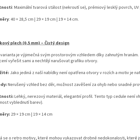
tnosti
: Maximální tvarová stálost (nekroutí se), prémiový lesklý povrch, UV 
měry
: 40 × 28,5 cm | 29 × 19 cm | 19 × 14 cm.
íkový plech (0,5 mm) – Čistý design
 varianta je výjimečná svým prostorovým vzhledem díky zahnutým hranám. Je 
ení vyřešit sami a nechtějí narušovat grafiku otvory.
žité:
Jako jediná z naší nabídky není opatřena otvory v rozích a motiv je na
ody:
Nerušený vzhled bez děr, možnost zavěšení za ohyb nebo snadné prov
tnosti:
Lehký, nerezový materiál, elegantní profil. Tento typ cedule není 
nost vyblednutí barev).
měry:
29 × 19 cm | 19 × 14 cm
á se o retro motivy, které mohou vykazovat drobné nedokonalosti, které 