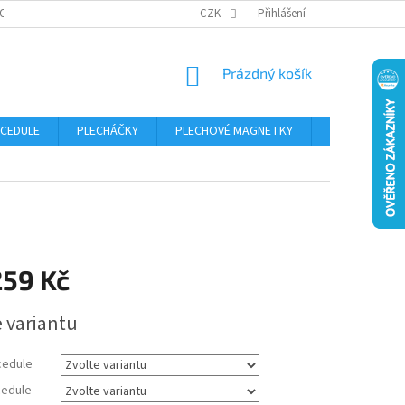
OSOBNÍCH ÚDAJŮ
CZK
Přihlášení
NÁKUPNÍ
Prázdný košík
KOŠÍK
 CEDULE
PLECHÁČKY
PLECHOVÉ MAGNETKY
ČÍSLA POPISN
259 Kč
e variantu
cedule
edule