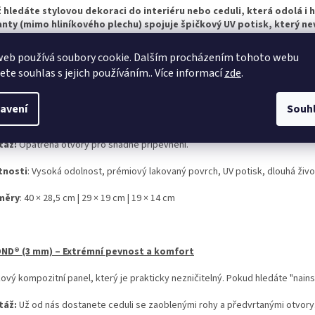
ž hledáte stylovou dekoraci do interiéru nebo ceduli, která odolá i 
anty (mimo hliníkového plechu) spojuje špičkový UV potisk, který n
web používá soubory cookie. Dalším procházením tohoto webu
jete souhlas s jejich používáním.. Více informací
zde
.
OVÝ PLECH – Klasická, maximálně pevná cedule v prémiovém TOP p
ty, kteří vyžadují nekompromisní pevnost oceli. Díky speciálnímu oboustran
avení
Souh
ovává svůj lesk a nikdy nezrezne.
táž:
Opatřena otvory pro snadné připevnění.
tnosti
: Vysoká odolnost, prémiový lakovaný povrch, UV potisk, dlouhá živo
měry
: 40 × 28,5 cm | 29 × 19 cm | 19 × 14 cm
ND® (3 mm) – Extrémní pevnost a komfort
kový kompozitní panel, který je prakticky nezničitelný. Pokud hledáte "nains
táž:
Už od nás dostanete ceduli se zaoblenými rohy a předvrtanými otvory