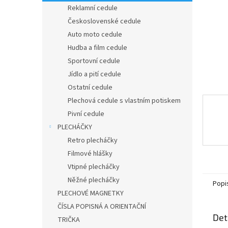
n
Reklamní cedule
e
Československé cedule
l
Auto moto cedule
Hudba a film cedule
Sportovní cedule
Jídlo a pití cedule
Ostatní cedule
Plechová cedule s vlastním potiskem
Pivní cedule
PLECHÁČKY
Retro plecháčky
Filmové hlášky
Vtipné plecháčky
Něžné plecháčky
Popi
PLECHOVÉ MAGNETKY
ČÍSLA POPISNÁ A ORIENTAČNÍ
Det
TRIČKA