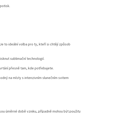
potisk.
to ideální volba pro ty, kteří si chtějí způsob
tisknut sublimační technologií.
rtání přesně tam, kde potřebujete.
vhodný na místy s intenzivním slunečním svitem
jsou úměrné době vzniku, případně mohou být použity