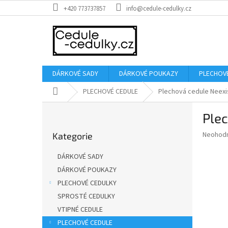
Přejít
+420 773737857
info@cedule-cedulky.cz
na
obsah
DÁRKOVÉ SADY
DÁRKOVÉ POUKAZY
PLECHOV
Domů
PLECHOVÉ CEDULE
Plechová cedule Neexis
P
Plec
o
Přeskočit
s
Průměr
Neohod
Kategorie
kategorie
t
hodnoce
r
produkt
DÁRKOVÉ SADY
a
je
DÁRKOVÉ POUKAZY
0,0
n
z
PLECHOVÉ CEDULKY
n
5
í
SPROSTÉ CEDULKY
hvězdič
p
VTIPNÉ CEDULE
a
PLECHOVÉ CEDULE