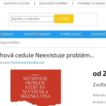
DOPRAVA A PLATBA
OBCHODNÍ PODMÍNKY
PODMÍNKY OCHRANY 
HLEDAT
É CEDULKY
SPROSTÉ CEDULKY
VTIPNÉ CEDULE
PLECHOVÉ
tuje problém...
hová cedule Neexistuje problém...
né
noceno
Podrobnosti hodnocení
ní
od
u
Měrná
Zvolt
cena:
ek.
Materiál 
Rozměr c