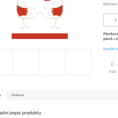
Můžeme d
Plechová
plech
a
Detailní 
TISK
s
Diskuze
ailní popis produktu