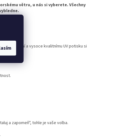
horskému větru, u nás si vyberete. Všechny
evybledne.
rovedení
nému lakování a vysoce kvalitnímu UV potisku si
lasím
tnost.
taluj a zapomeň", tohle je vaše volba.
.