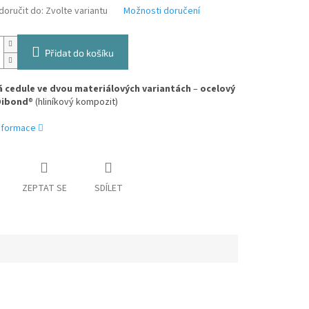
oručit do:
Zvolte variantu
Možnosti doručení
Přidat do košíku
 cedule ve dvou materiálových variantách
–
ocelový
Dibond
® (hliníkový kompozit)
informace
ZEPTAT SE
SDÍLET