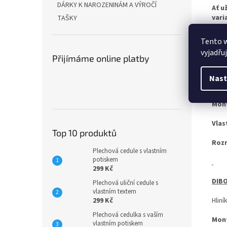
DÁRKY K NAROZENINÁM A VÝROČÍ
Ať u
vari
TAŠKY
Tento 
vyjadřu
OCEL
Přijímáme online platby
Pro 
Nast
zach
Mon
Vlas
Top 10 produktů
Roz
Plechová cedule s vlastním
potiskem
299 Kč
DIBO
Plechová uliční cedule s
vlastním textem
299 Kč
Hliní
Plechová cedulka s vaším
Mon
vlastním potiskem