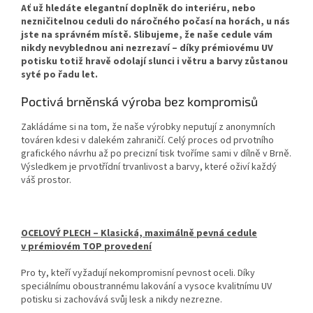
Ať už hledáte elegantní doplněk do interiéru, nebo
nezničitelnou ceduli do náročného počasí na horách, u nás
jste na správném místě. Slibujeme, že naše cedule vám
nikdy nevyblednou ani nezrezaví – díky prémiovému UV
potisku totiž hravě odolají slunci i větru a barvy zůstanou
syté po řadu let.
Poctivá brněnská výroba bez kompromisů
Zakládáme si na tom, že naše výrobky neputují z anonymních
továren kdesi v dalekém zahraničí. Celý proces od prvotního
grafického návrhu až po precizní tisk tvoříme sami v dílně v Brně.
Výsledkem je prvotřídní trvanlivost a barvy, které oživí každý
váš prostor.
OCELOVÝ PLECH – Klasická, maximálně pevná cedule
v prémiovém TOP provedení
Pro ty, kteří vyžadují nekompromisní pevnost oceli. Díky
speciálnímu oboustrannému lakování a vysoce kvalitnímu UV
potisku si zachovává svůj lesk a nikdy nezrezne.