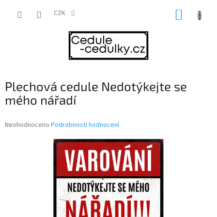
Přejít
NÁKUP
na
CZK
obsah
KOŠÍK
Plechová cedule Nedotýkejte se
mého nářadí
Průměrné
Neohodnoceno
Podrobnosti hodnocení
hodnocení
produktu
je
0,0
z
5
hvězdiček.