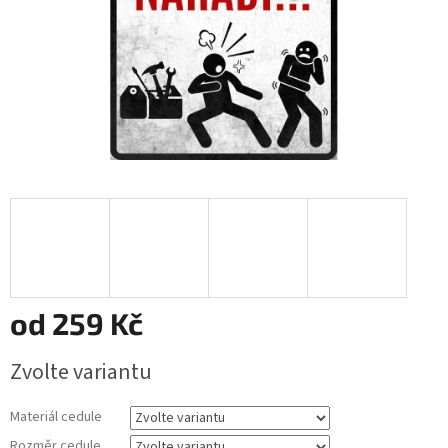
od
259 Kč
Měrná
Zvolte variantu
cena:
Materiál cedule
Rozměr cedule