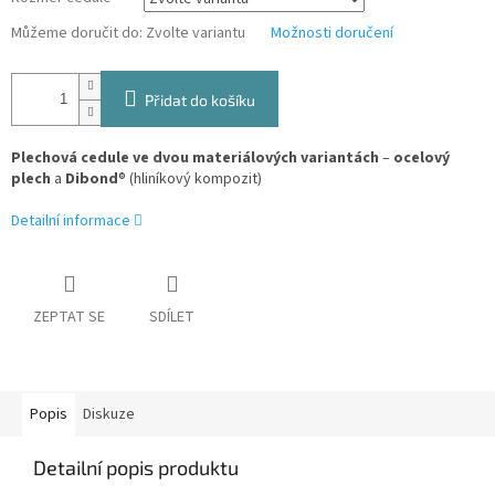
Můžeme doručit do:
Zvolte variantu
Možnosti doručení
Přidat do košíku
Plechová cedule ve dvou materiálových variantách
–
ocelový
plech
a
Dibond
® (hliníkový kompozit)
Detailní informace
ZEPTAT SE
SDÍLET
Popis
Diskuze
Detailní popis produktu