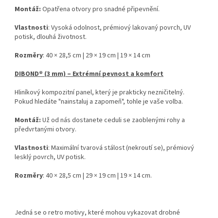
Montáž:
Opatřena otvory pro snadné připevnění.
Vlastnosti
: Vysoká odolnost, prémiový lakovaný povrch, UV
potisk, dlouhá životnost.
Rozměry
: 40 × 28,5 cm | 29 × 19 cm | 19 × 14 cm
DIBOND® (3 mm) – Extrémní pevnost a komfort
Hliníkový kompozitní panel, který je prakticky nezničitelný.
Pokud hledáte "nainstaluj a zapomeň", tohle je vaše volba.
Montáž:
Už od nás dostanete ceduli se zaoblenými rohy a
předvrtanými otvory.
Vlastnosti
: Maximální tvarová stálost (nekroutí se), prémiový
lesklý povrch, UV potisk.
Rozměry
: 40 × 28,5 cm | 29 × 19 cm | 19 × 14 cm.
Jedná se o retro motivy, které mohou vykazovat drobné