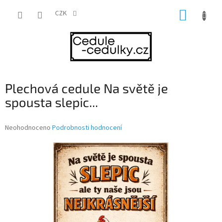
Přejít
NÁKUP
na
CZK
obsah
KOŠÍK
Plechová cedule Na světě je
spousta slepic...
Průměrné
Neohodnoceno
Podrobnosti hodnocení
hodnocení
produktu
je
0,0
z
5
hvězdiček.