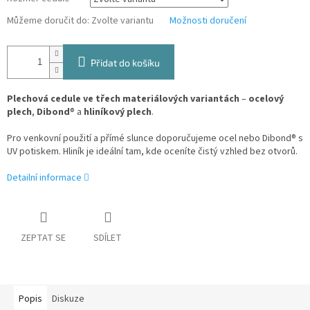
Můžeme doručit do:
Zvolte variantu
Možnosti doručení
Přidat do košíku
Plechová cedule ve třech materiálových variantách
–
ocelový
plech
,
Dibond
® a
hliníkový plech
.
Pro venkovní použití a přímé slunce doporučujeme ocel nebo Dibond® s
UV potiskem. Hliník je ideální tam, kde oceníte čistý vzhled bez otvorů.
Detailní informace
ZEPTAT SE
SDÍLET
Popis
Diskuze