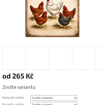
od
265 Kč
Měrná
Zvolte variantu
cena:
Materiál cedule
Rozměr cedule