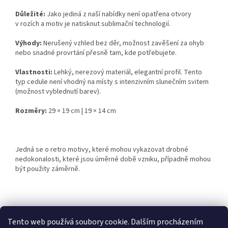
Důležité:
Jako jediná z naší nabídky není opatřena otvory
v rozích a motiv je natisknut sublimační technologií.
Výhody:
Nerušený vzhled bez děr, možnost zavěšení za ohyb
nebo snadné provrtání přesně tam, kde potřebujete.
Vlastnosti:
Lehký, nerezový materiál, elegantní profil. Tento
typ cedule není vhodný na místy s intenzivním slunečním svitem
(možnost vyblednutí barev).
Rozměry:
29 × 19 cm | 19 × 14 cm
Jedná se o retro motivy, které mohou vykazovat drobné
nedokonalosti, které jsou úměrné době vzniku, případně mohou
být použity záměrně.
Z
á
Tento web používá soubory cookie. Dalším procházením
Retro-Darky.cz
Krowki.cz