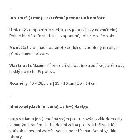
DIBOND® (3 mm) – Extrémní pevnost a komfort
Hliníkový kompozitní panel, který je prakticky nezničitelný.
Pokud hledáte "nainstaluj a zapomeň", tohle je vaše volba.
Montáž:
Už od nás dostanete ceduli se zaoblenými rohy a
předvrtanými otvory.
Vlastnosti
: Maximální tvarová stálost (nekroutí se), prémiový
lesklý povrch, UV potisk.
Rozměry
: 40 × 28,5 cm | 29 × 19 cm | 19 × 14 cm.
Hliníkový plech (0,5 mm) – Čistý design
Tato varianta je výjimečná svým prostorovým vzhledem díky
zahnutým hranám. Je to ideální volba pro ty, kteří si chtějí
způsob uchycení vyřešit sami a nechtějí narušovat grafiku
otvory.