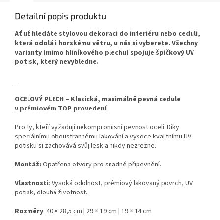
Detailní popis produktu
Ať už hledáte stylovou dekoraci do interiéru nebo ceduli,
která odolá i horskému větru, u nás si vyberete. Všechny
varianty (mimo hliníkového plechu) spojuje špičkový UV
potisk, který nevybledne.
OCELOVÝ PLECH – Klasická, maximálně pevná cedule
v prémiovém TOP provedení
Pro ty, kteří vyžadují nekompromisní pevnost oceli. Díky
speciálnímu oboustrannému lakování a vysoce kvalitnímu UV
potisku si zachovává svůj lesk a nikdy nezrezne.
Montáž:
Opatřena otvory pro snadné připevnění.
Vlastnosti
: Vysoká odolnost, prémiový lakovaný povrch, UV
potisk, dlouhá životnost.
Rozměry
: 40 × 28,5 cm | 29 × 19 cm | 19 × 14 cm