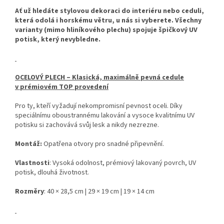
Ať už hledáte stylovou dekoraci do interiéru nebo ceduli,
která odolá i horskému větru, u nás si vyberete. Všechny
varianty (mimo hliníkového plechu) spojuje špičkový UV
potisk, který nevybledne.
OCELOVÝ PLECH – Klasická, maximálně pevná cedule
v prémiovém TOP provedení
Pro ty, kteří vyžadují nekompromisní pevnost oceli. Díky
speciálnímu oboustrannému lakování a vysoce kvalitnímu UV
potisku si zachovává svůj lesk a nikdy nezrezne.
Montáž:
Opatřena otvory pro snadné připevnění.
Vlastnosti
: Vysoká odolnost, prémiový lakovaný povrch, UV
potisk, dlouhá životnost.
Rozměry
: 40 × 28,5 cm | 29 × 19 cm | 19 × 14 cm