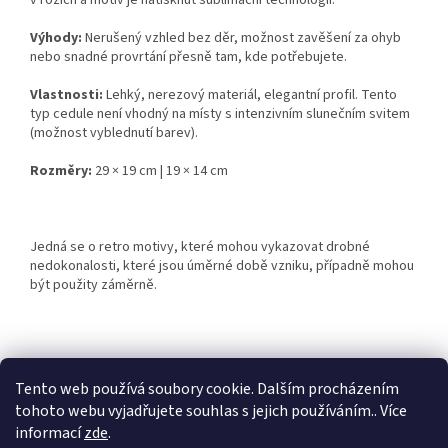
v rozích a motiv je natisknut sublimační technologií.
Výhody:
Nerušený vzhled bez děr, možnost zavěšení za ohyb
nebo snadné provrtání přesně tam, kde potřebujete.
Vlastnosti:
Lehký, nerezový materiál, elegantní profil. Tento
typ cedule není vhodný na místy s intenzivním slunečním svitem
(možnost vyblednutí barev).
Rozměry:
29 × 19 cm | 19 × 14 cm
Jedná se o retro motivy, které mohou vykazovat drobné
nedokonalosti, které jsou úměrné době vzniku, případně mohou
být použity záměrně.
Z
á
Tento web používá soubory cookie. Dalším procházením
Retro-Darky.cz
Krowki.cz
p
tohoto webu vyjadřujete souhlas s jejich používáním.. Více
a
informací
zde
.