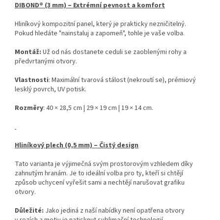
DIBOND® (3 mm) – Extrémní pevnost a komfort
Hliníkový kompozitní panel, který je prakticky nezničitelný.
Pokud hledáte "nainstaluj a zapomeň", tohle je vaše volba.
Montáž:
Už od nás dostanete ceduli se zaoblenými rohy a
předvrtanými otvory.
Vlastnosti
: Maximální tvarová stálost (nekroutí se), prémiový
lesklý povrch, UV potisk.
Rozměry
: 40 × 28,5 cm | 29 × 19 cm | 19 × 14 cm.
Hliníkový plech (0,5 mm) – Čistý design
Tato varianta je výjimečná svým prostorovým vzhledem díky
zahnutým hranám. Je to ideální volba pro ty, kteří si chtějí
způsob uchycení vyřešit sami a nechtějí narušovat grafiku
otvory.
Důležité:
Jako jediná z naší nabídky není opatřena otvory