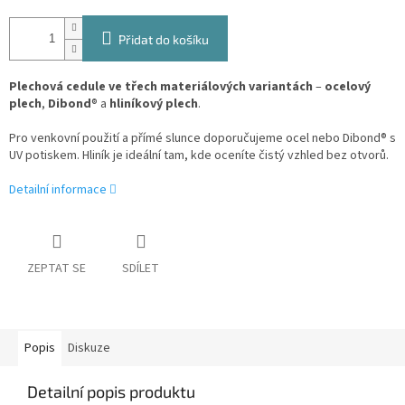
Přidat do košíku
Plechová cedule ve třech materiálových variantách
–
ocelový
plech
,
Dibond
® a
hliníkový plech
.
Pro venkovní použití a přímé slunce doporučujeme ocel nebo Dibond® s
UV potiskem. Hliník je ideální tam, kde oceníte čistý vzhled bez otvorů.
Detailní informace
ZEPTAT SE
SDÍLET
Popis
Diskuze
Detailní popis produktu