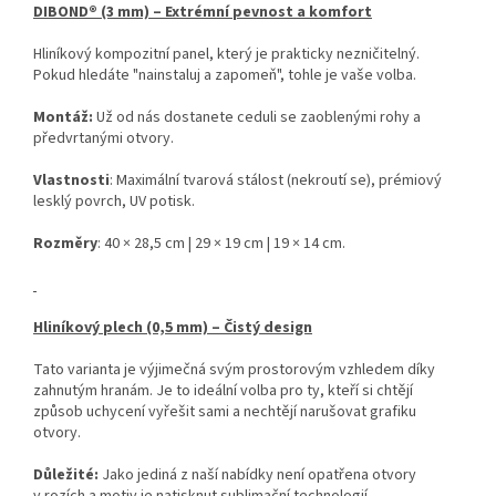
DIBOND® (3 mm) – Extrémní pevnost a komfort
Hliníkový kompozitní panel, který je prakticky nezničitelný.
Pokud hledáte "nainstaluj a zapomeň", tohle je vaše volba.
Montáž:
Už od nás dostanete ceduli se zaoblenými rohy a
předvrtanými otvory.
Vlastnosti
: Maximální tvarová stálost (nekroutí se), prémiový
lesklý povrch, UV potisk.
Rozměry
: 40 × 28,5 cm | 29 × 19 cm | 19 × 14 cm.
Hliníkový plech (0,5 mm) – Čistý design
Tato varianta je výjimečná svým prostorovým vzhledem díky
zahnutým hranám. Je to ideální volba pro ty, kteří si chtějí
způsob uchycení vyřešit sami a nechtějí narušovat grafiku
otvory.
Důležité:
Jako jediná z naší nabídky není opatřena otvory