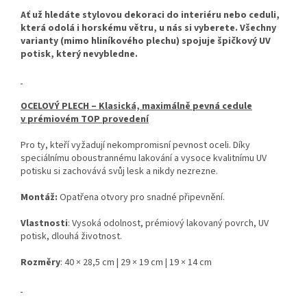
Ať už hledáte stylovou dekoraci do interiéru nebo ceduli,
která odolá i horskému větru, u nás si vyberete. Všechny
varianty (mimo hliníkového plechu) spojuje špičkový UV
potisk, který nevybledne.
OCELOVÝ PLECH – Klasická, maximálně pevná cedule
v prémiovém TOP provedení
Pro ty, kteří vyžadují nekompromisní pevnost oceli. Díky
speciálnímu oboustrannému lakování a vysoce kvalitnímu UV
potisku si zachovává svůj lesk a nikdy nezrezne.
Montáž:
Opatřena otvory pro snadné připevnění.
Vlastnosti
: Vysoká odolnost, prémiový lakovaný povrch, UV
potisk, dlouhá životnost.
Rozměry
: 40 × 28,5 cm | 29 × 19 cm | 19 × 14 cm