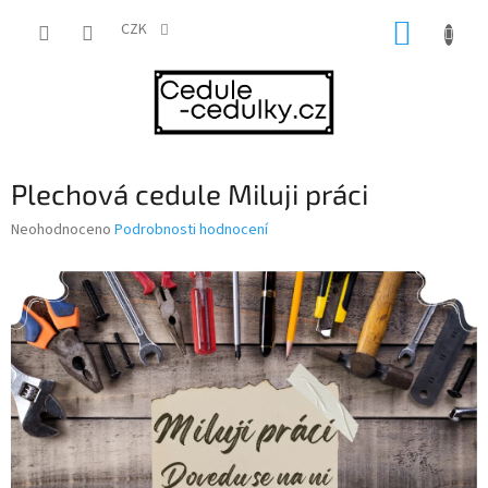
Přejít
NÁKUP
na
CZK
obsah
KOŠÍK
Plechová cedule Miluji práci
Průměrné
Neohodnoceno
Podrobnosti hodnocení
hodnocení
produktu
je
0,0
z
5
hvězdiček.