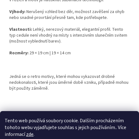
v rozích a motiv je natisknut sublimační technologií.
Výhody:
Nerušený vzhled bez děr, možnost zavěšení za ohyb
nebo snadné provrtání přesně tam, kde potřebujete.
Vlastnosti:
Lehký, nerezový materiál, elegantní profil. Tento
typ cedule není vhodný na místy s intenzivním slunečním svitem
(možnost vyblednutí barev).
Rozměry:
29 × 19 cm | 19 × 14 cm
Jedná se o retro motivy, které mohou vykazovat drobné
nedokonalosti, které jsou úměrné době vzniku, případně mohou
být použity záměrně.
Z
á
Tento web používá soubory cookie. Dalším procházením
Retro-Darky.cz
Krowki.cz
p
tohoto webu vyjadřujete souhlas s jejich používáním.. Více
a
informací
zde
.