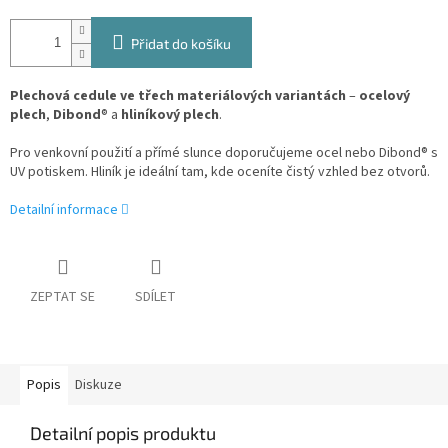
Přidat do košíku
Plechová cedule ve třech materiálových variantách
–
ocelový
plech
,
Dibond
® a
hliníkový plech
.
Pro venkovní použití a přímé slunce doporučujeme ocel nebo Dibond® s
UV potiskem. Hliník je ideální tam, kde oceníte čistý vzhled bez otvorů.
Detailní informace
ZEPTAT SE
SDÍLET
Popis
Diskuze
Detailní popis produktu