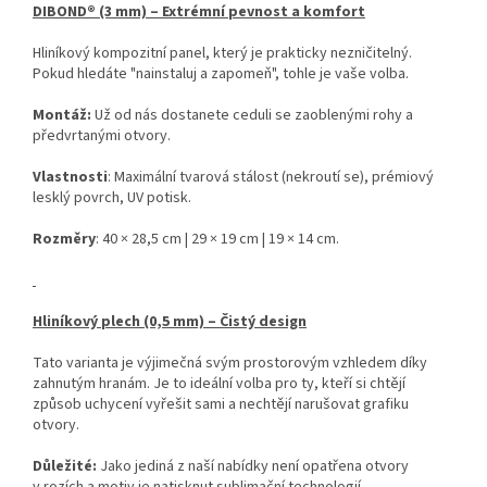
DIBOND® (3 mm) – Extrémní pevnost a komfort
Hliníkový kompozitní panel, který je prakticky nezničitelný.
Pokud hledáte "nainstaluj a zapomeň", tohle je vaše volba.
Montáž:
Už od nás dostanete ceduli se zaoblenými rohy a
předvrtanými otvory.
Vlastnosti
: Maximální tvarová stálost (nekroutí se), prémiový
lesklý povrch, UV potisk.
Rozměry
: 40 × 28,5 cm | 29 × 19 cm | 19 × 14 cm.
Hliníkový plech (0,5 mm) – Čistý design
Tato varianta je výjimečná svým prostorovým vzhledem díky
zahnutým hranám. Je to ideální volba pro ty, kteří si chtějí
způsob uchycení vyřešit sami a nechtějí narušovat grafiku
otvory.
Důležité:
Jako jediná z naší nabídky není opatřena otvory