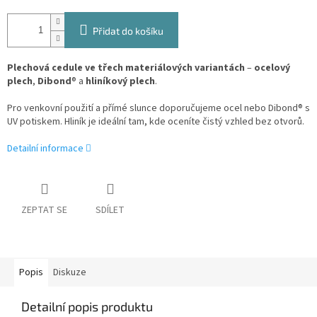
Přidat do košíku
Plechová cedule ve třech materiálových variantách
–
ocelový
plech
,
Dibond
® a
hliníkový plech
.
Pro venkovní použití a přímé slunce doporučujeme ocel nebo Dibond® s
UV potiskem. Hliník je ideální tam, kde oceníte čistý vzhled bez otvorů.
Detailní informace
ZEPTAT SE
SDÍLET
Popis
Diskuze
Detailní popis produktu