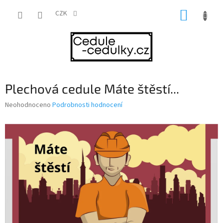
Přejít
NÁKUP
na
CZK
obsah
KOŠÍK
Plechová cedule Máte štěstí...
Průměrné
Neohodnoceno
Podrobnosti hodnocení
hodnocení
produktu
je
0,0
z
5
hvězdiček.