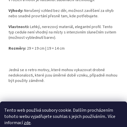
v rozích a motiv je natisknut sublimační technologií.
Výhody:
Nerušený vzhled bez děr, možnost zavěšení za ohyb
nebo snadné provrtání přesně tam, kde potřebujete.
Vlastnosti:
Lehký, nerezový materiál, elegantní profil. Tento
typ cedule není vhodný na místy s intenzivním slunečním svitem
(možnost vyblednutí barev).
Rozměry:
29 × 19 cm | 19 × 14 cm
Jedná se o retro motivy, které mohou vykazovat drobné
nedokonalosti, které jsou úměrné době vzniku, případně mohou
být použity záměrně.
Z
á
Tento web používá soubory cookie. Dalším procházením
Retro-Darky.cz
Krowki.cz
p
tohoto webu vyjadřujete souhlas s jejich používáním.. Více
a
informací
zde
.