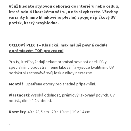
Ať už hledáte stylovou dekoraci do interiéru nebo ceduli,
která odolá i horskému větru, u nás si vyberete. Všechny
varianty (mimo hliníkového plechu) spojuje špičkový UV
potisk, který nevybledne.
OCELOVÝ PLECH – Klasická, maximálně pevná cedule
v prémiovém TOP provedení
Pro ty, kteří vyžadují nekompromisní pevnost oceli. Díky
speciálnímu oboustrannému lakování a vysoce kvalitnímu UV
potisku si zachovává svůj lesk a nikdy nezrezne.
Montáž:
Opatřena otvory pro snadné připevnění.
Vlastnosti
: Vysoká odolnost, prémiový lakovaný povrch, UV
potisk, dlouhá životnost.
Rozměry
: 40 × 28,5 cm | 29 × 19 cm | 19 × 14 cm