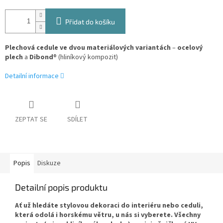
Přidat do košíku
Plechová cedule ve dvou materiálových variantách
–
ocelový
plech
a
Dibond
® (hliníkový kompozit)
Detailní informace
ZEPTAT SE
SDÍLET
Popis
Diskuze
Detailní popis produktu
Ať už hledáte stylovou dekoraci do interiéru nebo ceduli,
která odolá i horskému větru, u nás si vyberete. Všechny