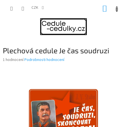
Přejít
NÁKUP
na
CZK
obsah
KOŠÍK
Plechová cedule Je čas soudruzi
Průměrné
1 hodnocení
Podrobnosti hodnocení
hodnocení
produktu
je
5,0
z
5
hvězdiček.