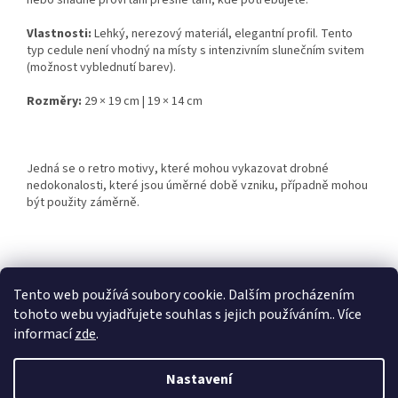
nebo snadné provrtání přesně tam, kde potřebujete.
Vlastnosti:
Lehký, nerezový materiál, elegantní profil. Tento
typ cedule není vhodný na místy s intenzivním slunečním svitem
(možnost vyblednutí barev).
Rozměry:
29 × 19 cm | 19 × 14 cm
Jedná se o retro motivy, které mohou vykazovat drobné
nedokonalosti, které jsou úměrné době vzniku, případně mohou
být použity záměrně.
Z
á
Tento web používá soubory cookie. Dalším procházením
Retro-Darky.cz
Krowki.cz
p
tohoto webu vyjadřujete souhlas s jejich používáním.. Více
a
informací
zde
.
t
í
Nastavení
Vytvořil Shoptet