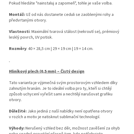
Pokud hledáte "nainstaluj a zapomeň", tohle je vaše volba.
Montáž:
Už od nás dostanete ceduli se zaoblenými rohy a
předvrtanými otvory.
Vlastnosti
: Maximální tvarová stálost (nekroutí se), prémiový
lesklý povrch, UV potisk.
Rozměry
: 40 × 28,5 cm | 29 × 19 cm | 19 × 14 cm.
Hliníkový plech (0,5 mm) – Čistý design
Tato varianta je výjimečná svým prostorovým vzhledem díky
zahnutým hranám. Je to ideální volba pro ty, kteří si chtějí
způsob uchycení vyřešit sami a nechtějí narušovat grafiku
otvory.
Důležité:
Jako jediná z naší nabídky není opatřena otvory
v rozích a motiv je natisknut sublimační technologií.
Výhody:
Nerušený vzhled bez děr, možnost zavěšení za ohyb