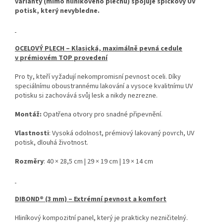
varianty (mimo hliníkového plechu) spojuje špičkový UV
potisk, který nevybledne.
OCELOVÝ PLECH – Klasická, maximálně pevná cedule
v prémiovém TOP provedení
Pro ty, kteří vyžadují nekompromisní pevnost oceli. Díky
speciálnímu oboustrannému lakování a vysoce kvalitnímu UV
potisku si zachovává svůj lesk a nikdy nezrezne.
Montáž:
Opatřena otvory pro snadné připevnění.
Vlastnosti
: Vysoká odolnost, prémiový lakovaný povrch, UV
potisk, dlouhá životnost.
Rozměry
: 40 × 28,5 cm | 29 × 19 cm | 19 × 14 cm
DIBOND® (3 mm) – Extrémní pevnost a komfort
Hliníkový kompozitní panel, který je prakticky nezničitelný.