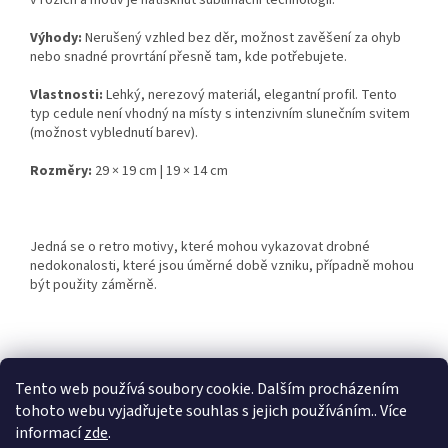
v rozích a motiv je natisknut sublimační technologií.
Výhody:
Nerušený vzhled bez děr, možnost zavěšení za ohyb
nebo snadné provrtání přesně tam, kde potřebujete.
Vlastnosti:
Lehký, nerezový materiál, elegantní profil. Tento
typ cedule není vhodný na místy s intenzivním slunečním svitem
(možnost vyblednutí barev).
Rozměry:
29 × 19 cm | 19 × 14 cm
Jedná se o retro motivy, které mohou vykazovat drobné
nedokonalosti, které jsou úměrné době vzniku, případně mohou
být použity záměrně.
Z
á
Tento web používá soubory cookie. Dalším procházením
Retro-Darky.cz
Krowki.cz
p
tohoto webu vyjadřujete souhlas s jejich používáním.. Více
a
informací
zde
.