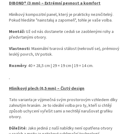
DIBOND® (3 mm) – Extrémní pevnost a komfort
Hliníkový kompozitní panel, který je prakticky nezničitelný.
Pokud hledáte "nainstaluj a zapomeň", tohle je vaše volba.
Montáž:
Už od nás dostanete ceduli se zaoblenými rohy a
předvrtanými otvory.
Vlastnosti
: Maximální tvarová stálost (nekroutí se), prémiový
lesklý povrch, UV potisk.
Rozměry
: 40 × 28,5 cm | 29 × 19 cm | 19 × 14 cm.
Hliníkový plech (0,5 mm) – Čistý design
Tato varianta je výjimečná svým prostorovým vzhledem díky
zahnutým hranám. Je to ideální volba pro ty, kteří si chtějí
způsob uchycení vyřešit sami a nechtějí narušovat grafiku
otvory.
Důležité:
Jako jediná z naší nabídky není opatřena otvory