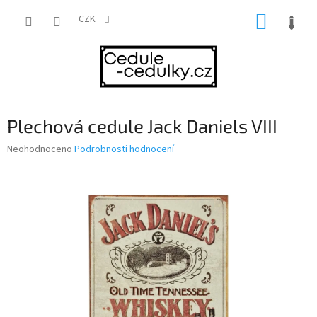
Přejít
NÁKUP
na
CZK
obsah
KOŠÍK
Plechová cedule Jack Daniels VIII
Průměrné
Neohodnoceno
Podrobnosti hodnocení
hodnocení
produktu
je
0,0
z
5
hvězdiček.