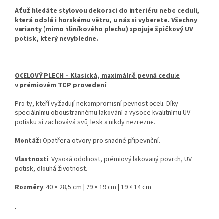
Ať už hledáte stylovou dekoraci do interiéru nebo ceduli,
která odolá i horskému větru, u nás si vyberete. Všechny
varianty (mimo hliníkového plechu) spojuje špičkový UV
potisk, který nevybledne.
OCELOVÝ PLECH – Klasická, maximálně pevná cedule
v prémiovém TOP provedení
Pro ty, kteří vyžadují nekompromisní pevnost oceli. Díky
speciálnímu oboustrannému lakování a vysoce kvalitnímu UV
potisku si zachovává svůj lesk a nikdy nezrezne.
Montáž:
Opatřena otvory pro snadné připevnění.
Vlastnosti
: Vysoká odolnost, prémiový lakovaný povrch, UV
potisk, dlouhá životnost.
Rozměry
: 40 × 28,5 cm | 29 × 19 cm | 19 × 14 cm