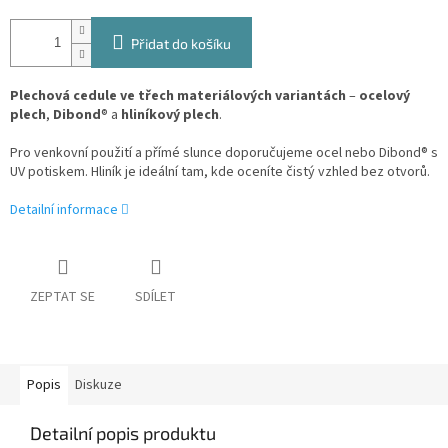
Přidat do košíku
Plechová cedule ve třech materiálových variantách
–
ocelový
plech
,
Dibond
® a
hliníkový plech
.
Pro venkovní použití a přímé slunce doporučujeme ocel nebo Dibond® s
UV potiskem. Hliník je ideální tam, kde oceníte čistý vzhled bez otvorů.
Detailní informace
ZEPTAT SE
SDÍLET
Popis
Diskuze
Detailní popis produktu