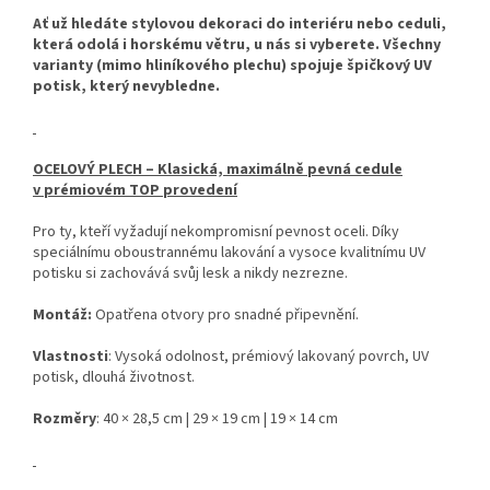
Ať už hledáte stylovou dekoraci do interiéru nebo ceduli,
která odolá i horskému větru, u nás si vyberete. Všechny
varianty (mimo hliníkového plechu) spojuje špičkový UV
potisk, který nevybledne.
OCELOVÝ PLECH – Klasická, maximálně pevná cedule
v prémiovém TOP provedení
Pro ty, kteří vyžadují nekompromisní pevnost oceli. Díky
speciálnímu oboustrannému lakování a vysoce kvalitnímu UV
potisku si zachovává svůj lesk a nikdy nezrezne.
Montáž:
Opatřena otvory pro snadné připevnění.
Vlastnosti
: Vysoká odolnost, prémiový lakovaný povrch, UV
potisk, dlouhá životnost.
Rozměry
: 40 × 28,5 cm | 29 × 19 cm | 19 × 14 cm