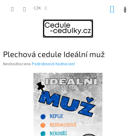
Přejít
NÁKUP
na
CZK
obsah
KOŠÍK
Plechová cedule Ideální muž
Průměrné
Neohodnoceno
Podrobnosti hodnocení
hodnocení
produktu
je
0,0
z
5
hvězdiček.