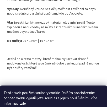
v rozích a motiv je natisknut sublimační technologií.
Výhody:
Nerušený vzhled bez děr, možnost zavěšení za ohyb
nebo snadné provrtání přesně tam, kde potřebujete.
Vlastnosti:
Lehký, nerezový materiál, elegantní profil. Tento
typ cedule není vhodný na místy s intenzivním slunečním svitem
(možnost vyblednutí barev).
Rozměry:
29 × 19 cm | 19 × 14 cm
Jedná se o retro motivy, které mohou vykazovat drobné
nedokonalosti, které jsou úměrné době vzniku, případně mohou
být použity záměrně.
Z
á
Tento web používá soubory cookie. Dalším procházením
Retro-Darky.cz
Krowki.cz
p
tohoto webu vyjadřujete souhlas s jejich používáním.. Více
a
informací
zde
.