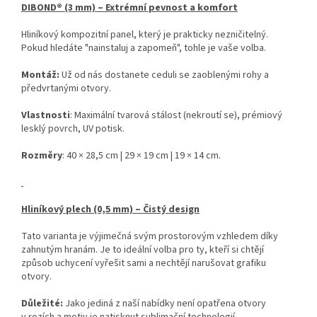
DIBOND® (3 mm) – Extrémní pevnost a komfort
Hliníkový kompozitní panel, který je prakticky nezničitelný.
Pokud hledáte "nainstaluj a zapomeň", tohle je vaše volba.
Montáž:
Už od nás dostanete ceduli se zaoblenými rohy a
předvrtanými otvory.
Vlastnosti
: Maximální tvarová stálost (nekroutí se), prémiový
lesklý povrch, UV potisk.
Rozměry
: 40 × 28,5 cm | 29 × 19 cm | 19 × 14 cm.
Hliníkový plech (0,5 mm) – Čistý design
Tato varianta je výjimečná svým prostorovým vzhledem díky
zahnutým hranám. Je to ideální volba pro ty, kteří si chtějí
způsob uchycení vyřešit sami a nechtějí narušovat grafiku
otvory.
Důležité:
Jako jediná z naší nabídky není opatřena otvory