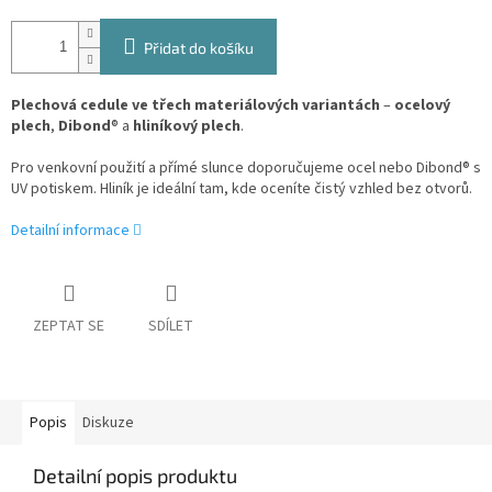
Přidat do košíku
Plechová cedule ve třech materiálových variantách
–
ocelový
plech
,
Dibond
® a
hliníkový plech
.
Pro venkovní použití a přímé slunce doporučujeme ocel nebo Dibond® s
UV potiskem. Hliník je ideální tam, kde oceníte čistý vzhled bez otvorů.
Detailní informace
ZEPTAT SE
SDÍLET
Popis
Diskuze
Detailní popis produktu