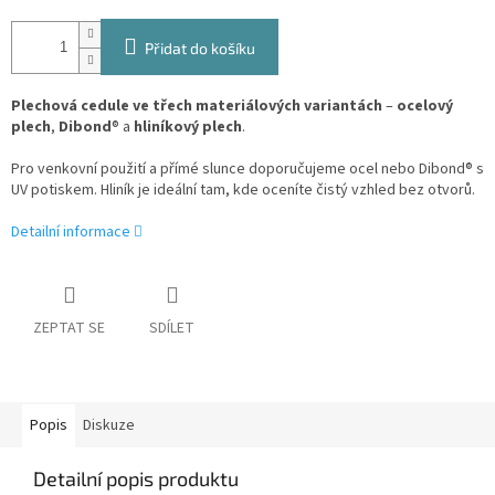
Přidat do košíku
Plechová cedule ve třech materiálových variantách
–
ocelový
plech
,
Dibond
® a
hliníkový plech
.
Pro venkovní použití a přímé slunce doporučujeme ocel nebo Dibond® s
UV potiskem. Hliník je ideální tam, kde oceníte čistý vzhled bez otvorů.
Detailní informace
ZEPTAT SE
SDÍLET
Popis
Diskuze
Detailní popis produktu