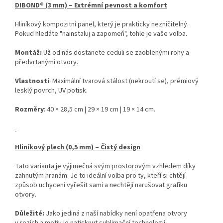
DIBOND® (3 mm) – Extrémní pevnost a komfort
Hliníkový kompozitní panel, který je prakticky nezničitelný.
Pokud hledáte "nainstaluj a zapomeň", tohle je vaše volba.
Montáž:
Už od nás dostanete ceduli se zaoblenými rohy a
předvrtanými otvory.
Vlastnosti
: Maximální tvarová stálost (nekroutí se), prémiový
lesklý povrch, UV potisk.
Rozměry
: 40 × 28,5 cm | 29 × 19 cm | 19 × 14 cm.
Hliníkový plech (0,5 mm) – Čistý design
Tato varianta je výjimečná svým prostorovým vzhledem díky
zahnutým hranám. Je to ideální volba pro ty, kteří si chtějí
způsob uchycení vyřešit sami a nechtějí narušovat grafiku
otvory.
Důležité:
Jako jediná z naší nabídky není opatřena otvory