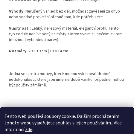
v rozích a motiv je natisknut sublimační technologií.
Výhody:
Nerušený vzhled bez děr, možnost zavěšení za ohyb
nebo snadné provrtání přesně tam, kde potřebujete.
Vlastnosti:
Lehký, nerezový materiál, elegantní profil. Tento
typ cedule není vhodný na místy s intenzivním slunečním svitem
(možnost vyblednutí barev).
Rozměry:
29 × 19 cm | 19 × 14 cm
Jedná se o retro motivy, které mohou vykazovat drobné
nedokonalosti, které jsou úměrné době vzniku, případně mohou
být použity záměrně.
Z
á
Tento web používá soubory cookie. Dalším procházením
Retro-Darky.cz
Krowki.cz
p
tohoto webu vyjadřujete souhlas s jejich používáním.. Více
a
informací
zde
.