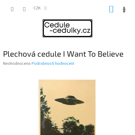
Přejít
NÁKUP
na
CZK
obsah
KOŠÍK
Plechová cedule I Want To Believe
Průměrné
Neohodnoceno
Podrobnosti hodnocení
hodnocení
produktu
je
0,0
z
5
hvězdiček.