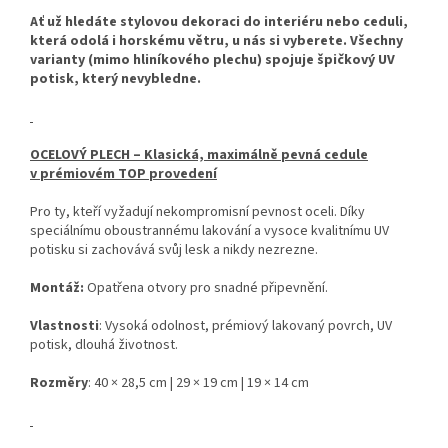
Ať už hledáte stylovou dekoraci do interiéru nebo ceduli,
která odolá i horskému větru, u nás si vyberete. Všechny
varianty (mimo hliníkového plechu) spojuje špičkový UV
potisk, který nevybledne.
OCELOVÝ PLECH – Klasická, maximálně pevná cedule
v prémiovém TOP provedení
Pro ty, kteří vyžadují nekompromisní pevnost oceli. Díky
speciálnímu oboustrannému lakování a vysoce kvalitnímu UV
potisku si zachovává svůj lesk a nikdy nezrezne.
Montáž:
Opatřena otvory pro snadné připevnění.
Vlastnosti
: Vysoká odolnost, prémiový lakovaný povrch, UV
potisk, dlouhá životnost.
Rozměry
: 40 × 28,5 cm | 29 × 19 cm | 19 × 14 cm