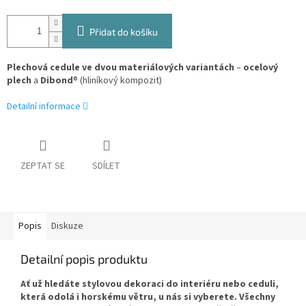
Přidat do košíku
Plechová cedule ve dvou materiálových variantách
–
ocelový
plech
a
Dibond
® (hliníkový kompozit)
Detailní informace
ZEPTAT SE
SDÍLET
Popis
Diskuze
Detailní popis produktu
Ať už hledáte stylovou dekoraci do interiéru nebo ceduli,
která odolá i horskému větru, u nás si vyberete. Všechny