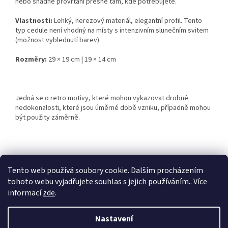
nebo snadné provrtání přesně tam, kde potřebujete.
Vlastnosti:
Lehký, nerezový materiál, elegantní profil. Tento
typ cedule není vhodný na místy s intenzivním slunečním svitem
(možnost vyblednutí barev).
Rozměry:
29 × 19 cm | 19 × 14 cm
Jedná se o retro motivy, které mohou vykazovat drobné
nedokonalosti, které jsou úměrné době vzniku, případně mohou
být použity záměrně.
Z
á
Tento web používá soubory cookie. Dalším procházením
Retro-Darky.cz
Krowki.cz
p
tohoto webu vyjadřujete souhlas s jejich používáním.. Více
a
informací
zde
.
t
í
Nastavení
Vytvořil Shoptet