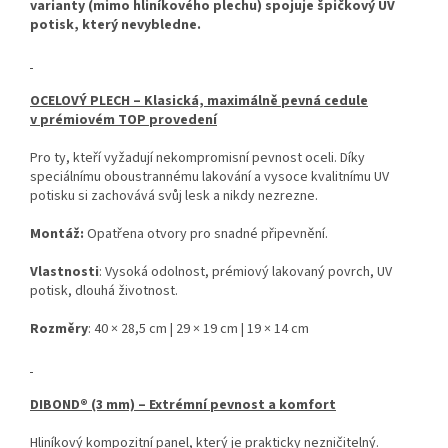
varianty (mimo hliníkového plechu) spojuje špičkový UV
potisk, který nevybledne.
OCELOVÝ PLECH – Klasická, maximálně pevná cedule
v prémiovém TOP provedení
Pro ty, kteří vyžadují nekompromisní pevnost oceli. Díky
speciálnímu oboustrannému lakování a vysoce kvalitnímu UV
potisku si zachovává svůj lesk a nikdy nezrezne.
Montáž:
Opatřena otvory pro snadné připevnění.
Vlastnosti
: Vysoká odolnost, prémiový lakovaný povrch, UV
potisk, dlouhá životnost.
Rozměry
: 40 × 28,5 cm | 29 × 19 cm | 19 × 14 cm
DIBOND® (3 mm) – Extrémní pevnost a komfort
Hliníkový kompozitní panel, který je prakticky nezničitelný.