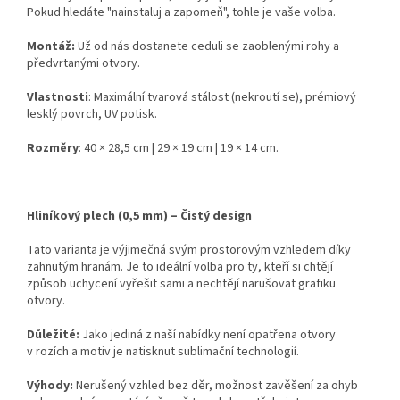
Pokud hledáte "nainstaluj a zapomeň", tohle je vaše volba.
Montáž:
Už od nás dostanete ceduli se zaoblenými rohy a
předvrtanými otvory.
Vlastnosti
: Maximální tvarová stálost (nekroutí se), prémiový
lesklý povrch, UV potisk.
Rozměry
: 40 × 28,5 cm | 29 × 19 cm | 19 × 14 cm.
Hliníkový plech (0,5 mm) – Čistý design
Tato varianta je výjimečná svým prostorovým vzhledem díky
zahnutým hranám. Je to ideální volba pro ty, kteří si chtějí
způsob uchycení vyřešit sami a nechtějí narušovat grafiku
otvory.
Důležité:
Jako jediná z naší nabídky není opatřena otvory
v rozích a motiv je natisknut sublimační technologií.
Výhody:
Nerušený vzhled bez děr, možnost zavěšení za ohyb