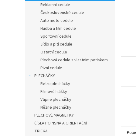
n
Reklamní cedule
e
Československé cedule
l
Auto moto cedule
Hudba a film cedule
Sportovní cedule
Jídlo a pití cedule
Ostatní cedule
Plechová cedule s vlastním potiskem
Pivní cedule
PLECHÁČKY
Retro plecháčky
Filmové hlášky
Vtipné plecháčky
Něžné plecháčky
PLECHOVÉ MAGNETKY
ČÍSLA POPISNÁ A ORIENTAČNÍ
TRIČKA
Popi