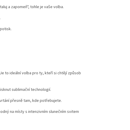
taluj a zapomeň", tohle je vaše volba.
.
potisk.
to ideální volba pro ty, kteří si chtějí způsob
tisknut sublimační technologií.
rtání přesně tam, kde potřebujete.
vhodný na místy s intenzivním slunečním svitem