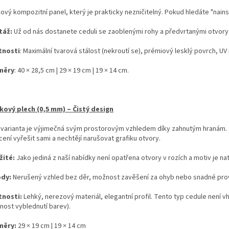
kový kompozitní panel, který je prakticky nezničitelný. Pokud hledáte "nains
táž:
Už od nás dostanete ceduli se zaoblenými rohy a předvrtanými otvory
tnosti
: Maximální tvarová stálost (nekroutí se), prémiový lesklý povrch, UV 
měry
: 40 × 28,5 cm | 29 × 19 cm | 19 × 14 cm.
íkový plech (0,5 mm) – Čistý design
 varianta je výjimečná svým prostorovým vzhledem díky zahnutým hranám. Je 
ení vyřešit sami a nechtějí narušovat grafiku otvory.
žité:
Jako jediná z naší nabídky není opatřena otvory v rozích a motiv je na
ody:
Nerušený vzhled bez děr, možnost zavěšení za ohyb nebo snadné prov
tnosti:
Lehký, nerezový materiál, elegantní profil. Tento typ cedule není 
nost vyblednutí barev).
měry:
29 × 19 cm | 19 × 14 cm