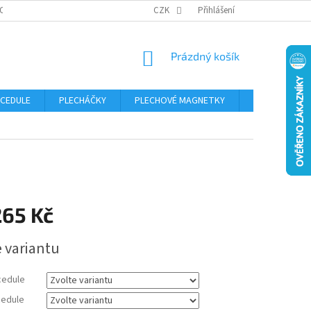
OSOBNÍCH ÚDAJŮ
CZK
Přihlášení
NÁKUPNÍ
Prázdný košík
KOŠÍK
 CEDULE
PLECHÁČKY
PLECHOVÉ MAGNETKY
ČÍSLA POPISN
265 Kč
e variantu
cedule
edule