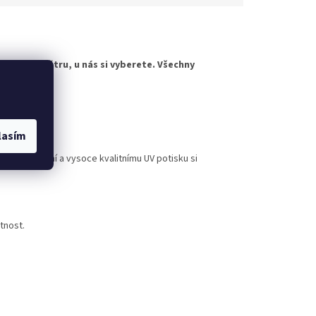
horskému větru, u nás si vyberete. Všechny
evybledne.
rovedení
lasím
nému lakování a vysoce kvalitnímu UV potisku si
tnost.