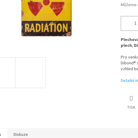
Můžeme d
Plechová
plech
,
D
Pro venk
Dibond® s
vzhled be
Detailní 
TISK
s
Diskuze