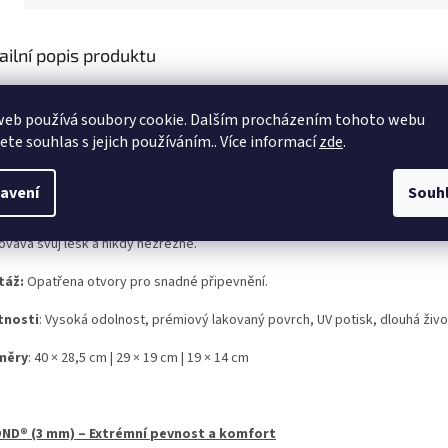
ailní popis produktu
ž hledáte stylovou dekoraci do interiéru nebo ceduli, která odolá i 
anty (mimo hliníkového plechu) spojuje špičkový UV potisk, který n
web používá soubory cookie. Dalším procházením tohoto webu
jete souhlas s jejich používáním.. Více informací
zde
.
OVÝ PLECH – Klasická, maximálně pevná cedule v prémiovém TOP p
avení
Souh
ty, kteří vyžadují nekompromisní pevnost oceli. Díky speciálnímu oboustran
ovává svůj lesk a nikdy nezrezne.
táž:
Opatřena otvory pro snadné připevnění.
tnosti
: Vysoká odolnost, prémiový lakovaný povrch, UV potisk, dlouhá živo
měry
: 40 × 28,5 cm | 29 × 19 cm | 19 × 14 cm
ND® (3 mm) – Extrémní pevnost a komfort