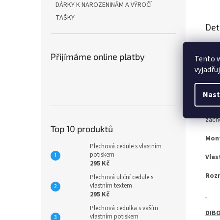
DÁRKY K NAROZENINÁM A VÝROČÍ
TAŠKY
Det
Ať u
vari
Přijímáme online platby
Tento 
vyjadřu
OCEL
Nast
Pro 
zach
Top 10 produktů
Mon
Plechová cedule s vlastním
potiskem
Vlas
295 Kč
Roz
Plechová uliční cedule s
vlastním textem
295 Kč
Plechová cedulka s vaším
DIBO
vlastním potiskem