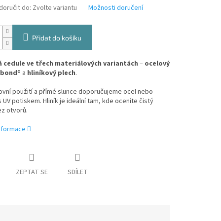
oručit do:
Zvolte variantu
Možnosti doručení
Přidat do košíku
 cedule ve třech materiálových variantách
–
ocelový
ibond
® a
hliníkový plech
.
ovní použití a přímé slunce doporučujeme ocel nebo
 UV potiskem. Hliník je ideální tam, kde oceníte čistý
z otvorů.
informace
ZEPTAT SE
SDÍLET