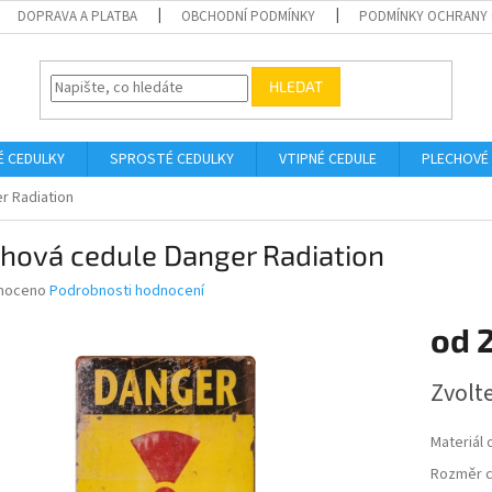
DOPRAVA A PLATBA
OBCHODNÍ PODMÍNKY
PODMÍNKY OCHRANY 
HLEDAT
É CEDULKY
SPROSTÉ CEDULKY
VTIPNÉ CEDULE
PLECHOVÉ
r Radiation
hová cedule Danger Radiation
né
noceno
Podrobnosti hodnocení
ní
od
u
Měrná
Zvolt
cena:
ek.
Materiál 
Rozměr c