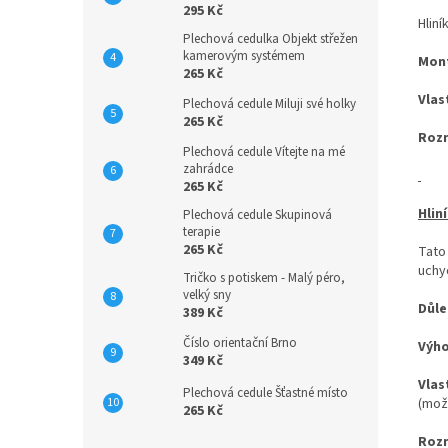
295 Kč
Hliní
Plechová cedulka Objekt střežen
kamerovým systémem
Mon
265 Kč
Vlas
Plechová cedule Miluji své holky
265 Kč
Roz
Plechová cedule Vítejte na mé
zahrádce
265 Kč
Hlin
Plechová cedule Skupinová
terapie
265 Kč
Tato
uchyc
Tričko s potiskem - Malý péro,
velký sny
Důle
389 Kč
Číslo orientační Brno
Výh
349 Kč
Vlas
Plechová cedule Šťastné místo
(mož
265 Kč
Roz