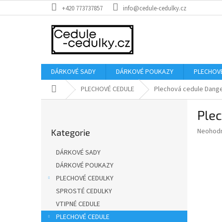
Přejít
+420 773737857
info@cedule-cedulky.cz
na
obsah
DÁRKOVÉ SADY
DÁRKOVÉ POUKAZY
PLECHOV
Domů
PLECHOVÉ CEDULE
Plechová cedule Dange
P
Plec
o
Přeskočit
s
Průměr
Neohod
Kategorie
kategorie
t
hodnoce
r
produkt
DÁRKOVÉ SADY
a
je
DÁRKOVÉ POUKAZY
0,0
n
z
PLECHOVÉ CEDULKY
n
5
í
SPROSTÉ CEDULKY
hvězdič
p
VTIPNÉ CEDULE
a
PLECHOVÉ CEDULE