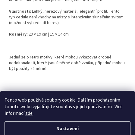
nebo snadné provrtání přesně tam, kde potřebujete.
Vlastnosti:
Lehký, nerezový materiál, elegantní profil. Tento
typ cedule není vhodný na místy s intenzivním slunečním svitem
(možnost vyblednutí barev).
Rozměry:
29 × 19 cm | 19 × 14 cm
Jedná se o retro motivy, které mohou vykazovat drobné
nedokonalosti, které jsou úměrné době vzniku, případně mohou
být použity záměrně.
Z
á
Tento web používá soubory cookie. Dalším procházením
Retro-Darky.cz
Krowki.cz
p
tohoto webu vyjadřujete souhlas s jejich používáním.. Více
a
informací
zde
.
t
í
Nastavení
Vytvořil Shoptet