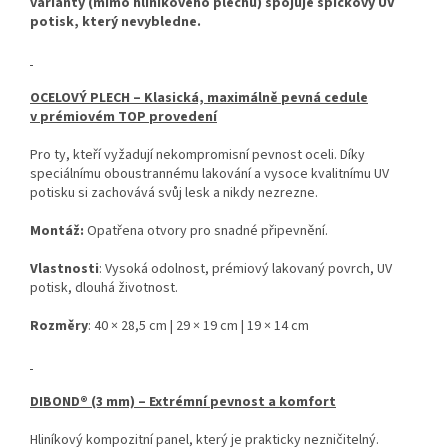
varianty (mimo hliníkového plechu) spojuje špičkový UV
potisk, který nevybledne.
OCELOVÝ PLECH – Klasická, maximálně pevná cedule
v prémiovém TOP provedení
Pro ty, kteří vyžadují nekompromisní pevnost oceli. Díky
speciálnímu oboustrannému lakování a vysoce kvalitnímu UV
potisku si zachovává svůj lesk a nikdy nezrezne.
Montáž:
Opatřena otvory pro snadné připevnění.
Vlastnosti
: Vysoká odolnost, prémiový lakovaný povrch, UV
potisk, dlouhá životnost.
Rozměry
: 40 × 28,5 cm | 29 × 19 cm | 19 × 14 cm
DIBOND® (3 mm) – Extrémní pevnost a komfort
Hliníkový kompozitní panel, který je prakticky nezničitelný.