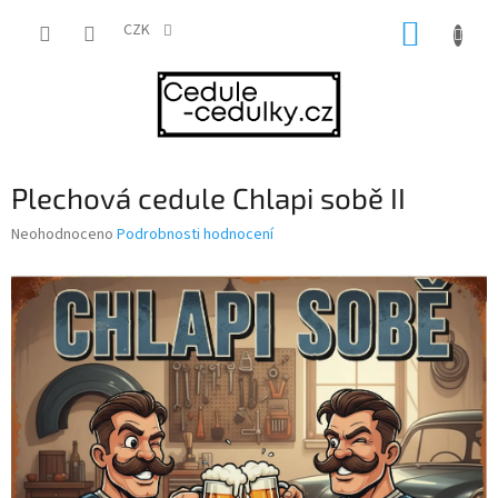
Přejít
NÁKUP
na
CZK
obsah
KOŠÍK
Plechová cedule Chlapi sobě II
Průměrné
Neohodnoceno
Podrobnosti hodnocení
hodnocení
produktu
je
0,0
z
5
hvězdiček.