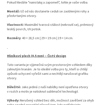
Pokud hledáte "nainstaluj a zapomeň", tohle je vaše volba.
Montáž:
Už od nás dostanete ceduli se zaoblenými rohy a
předvrtanými otvory.
Vlastnosti
: Maximální tvarová stálost (nekroutí se), prémiový
lesklý povrch, UV potisk.
Rozměry
: 40 × 28,5 cm | 29 × 19 cm | 19 × 14 cm.
Hliníkový plech (0,5 mm) – Čistý design
Tato varianta je výjimečná svým prostorovým vzhledem díky
zahnutým hranám. Je to ideální volba pro ty, kteří si chtějí
způsob uchycení vyřešit sami a nechtějí narušovat grafiku
otvory.
Důležité:
Jako jediná z naší nabídky není opatřena otvory
v rozích a motiv je natisknut sublimační technologií.
Výhody:
Nerušený vzhled bez děr, možnost zavěšení za ohyb