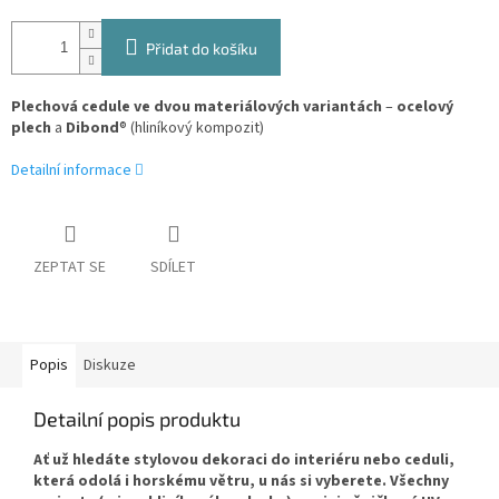
Přidat do košíku
Plechová cedule ve dvou materiálových variantách
–
ocelový
plech
a
Dibond
® (hliníkový kompozit)
Detailní informace
ZEPTAT SE
SDÍLET
Popis
Diskuze
Detailní popis produktu
Ať už hledáte stylovou dekoraci do interiéru nebo ceduli,
která odolá i horskému větru, u nás si vyberete. Všechny