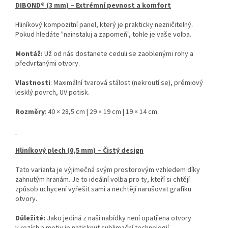
DIBOND® (3 mm) – Extrémní pevnost a komfort
Hliníkový kompozitní panel, který je prakticky nezničitelný.
Pokud hledáte "nainstaluj a zapomeň", tohle je vaše volba.
Montáž:
Už od nás dostanete ceduli se zaoblenými rohy a
předvrtanými otvory.
Vlastnosti
: Maximální tvarová stálost (nekroutí se), prémiový
lesklý povrch, UV potisk.
Rozměry
: 40 × 28,5 cm | 29 × 19 cm | 19 × 14 cm.
Hliníkový plech (0,5 mm) – Čistý design
Tato varianta je výjimečná svým prostorovým vzhledem díky
zahnutým hranám. Je to ideální volba pro ty, kteří si chtějí
způsob uchycení vyřešit sami a nechtějí narušovat grafiku
otvory.
Důležité:
Jako jediná z naší nabídky není opatřena otvory