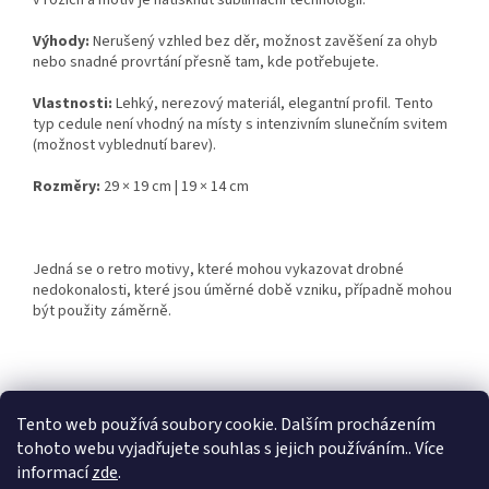
v rozích a motiv je natisknut sublimační technologií.
Výhody:
Nerušený vzhled bez děr, možnost zavěšení za ohyb
nebo snadné provrtání přesně tam, kde potřebujete.
Vlastnosti:
Lehký, nerezový materiál, elegantní profil. Tento
typ cedule není vhodný na místy s intenzivním slunečním svitem
(možnost vyblednutí barev).
Rozměry:
29 × 19 cm | 19 × 14 cm
Jedná se o retro motivy, které mohou vykazovat drobné
nedokonalosti, které jsou úměrné době vzniku, případně mohou
být použity záměrně.
Z
á
Tento web používá soubory cookie. Dalším procházením
Retro-Darky.cz
Krowki.cz
p
tohoto webu vyjadřujete souhlas s jejich používáním.. Více
a
informací
zde
.