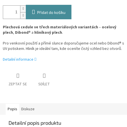
Přidat do košíku
Plechová cedule ve třech materiálových variantách
–
ocelový
plech
,
Dibond
® a
hliníkový plech
.
Pro venkovní použití a přímé slunce doporučujeme ocel nebo Dibond® s
UV potiskem. Hliník je ideální tam, kde oceníte čistý vzhled bez otvorů.
Detailní informace
ZEPTAT SE
SDÍLET
Popis
Diskuze
Detailní popis produktu