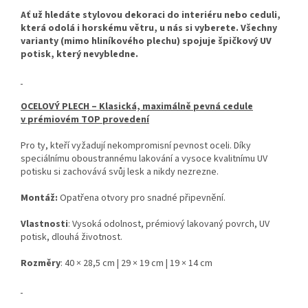
Ať už hledáte stylovou dekoraci do interiéru nebo ceduli,
která odolá i horskému větru, u nás si vyberete. Všechny
varianty (mimo hliníkového plechu) spojuje špičkový UV
potisk, který nevybledne.
OCELOVÝ PLECH – Klasická, maximálně pevná cedule
v prémiovém TOP provedení
Pro ty, kteří vyžadují nekompromisní pevnost oceli. Díky
speciálnímu oboustrannému lakování a vysoce kvalitnímu UV
potisku si zachovává svůj lesk a nikdy nezrezne.
Montáž:
Opatřena otvory pro snadné připevnění.
Vlastnosti
: Vysoká odolnost, prémiový lakovaný povrch, UV
potisk, dlouhá životnost.
Rozměry
: 40 × 28,5 cm | 29 × 19 cm | 19 × 14 cm