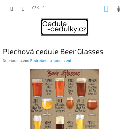
Přejít
NÁKUP
na
CZK
obsah
KOŠÍK
Plechová cedule Beer Glasses
Průměrné
Neohodnoceno
Podrobnosti hodnocení
hodnocení
produktu
je
0,0
z
5
hvězdiček.