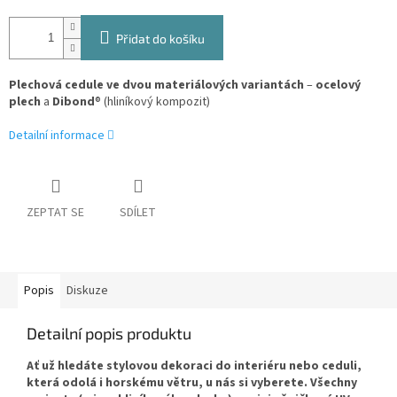
Přidat do košíku
Plechová cedule ve dvou materiálových variantách
–
ocelový
plech
a
Dibond
® (hliníkový kompozit)
Detailní informace
ZEPTAT SE
SDÍLET
Popis
Diskuze
Detailní popis produktu
Ať už hledáte stylovou dekoraci do interiéru nebo ceduli,
která odolá i horskému větru, u nás si vyberete. Všechny