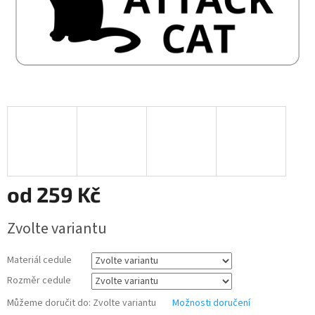
od
259 Kč
Měrná
Zvolte variantu
cena:
Materiál cedule
Rozměr cedule
Můžeme doručit do:
Zvolte variantu
Možnosti doručení