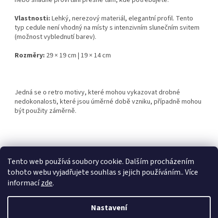
nebo snadné provrtání přesně tam, kde potřebujete.
Vlastnosti:
Lehký, nerezový materiál, elegantní profil. Tento
typ cedule není vhodný na místy s intenzivním slunečním svitem
(možnost vyblednutí barev).
Rozměry:
29 × 19 cm | 19 × 14 cm
Jedná se o retro motivy, které mohou vykazovat drobné
nedokonalosti, které jsou úměrné době vzniku, případně mohou
být použity záměrně.
Z
á
Tento web používá soubory cookie. Dalším procházením
Retro-Darky.cz
Krowki.cz
p
tohoto webu vyjadřujete souhlas s jejich používáním.. Více
a
informací
zde
.
t
í
Nastavení
Vytvořil Shoptet