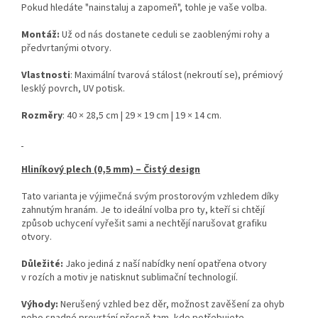
Pokud hledáte "nainstaluj a zapomeň", tohle je vaše volba.
Montáž:
Už od nás dostanete ceduli se zaoblenými rohy a
předvrtanými otvory.
Vlastnosti
: Maximální tvarová stálost (nekroutí se), prémiový
lesklý povrch, UV potisk.
Rozměry
: 40 × 28,5 cm | 29 × 19 cm | 19 × 14 cm.
Hliníkový plech (0,5 mm) – Čistý design
Tato varianta je výjimečná svým prostorovým vzhledem díky
zahnutým hranám. Je to ideální volba pro ty, kteří si chtějí
způsob uchycení vyřešit sami a nechtějí narušovat grafiku
otvory.
Důležité:
Jako jediná z naší nabídky není opatřena otvory
v rozích a motiv je natisknut sublimační technologií.
Výhody:
Nerušený vzhled bez děr, možnost zavěšení za ohyb