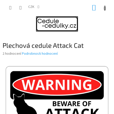
Přejít
NÁKUP
na
CZK
obsah
KOŠÍK
Plechová cedule Attack Cat
Průměrné
2 hodnocení
Podrobnosti hodnocení
hodnocení
produktu
je
5,0
z
5
hvězdiček.