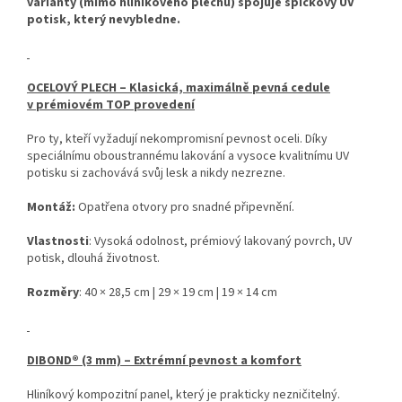
varianty (mimo hliníkového plechu) spojuje špičkový UV
potisk, který nevybledne.
OCELOVÝ PLECH – Klasická, maximálně pevná cedule
v prémiovém TOP provedení
Pro ty, kteří vyžadují nekompromisní pevnost oceli. Díky
speciálnímu oboustrannému lakování a vysoce kvalitnímu UV
potisku si zachovává svůj lesk a nikdy nezrezne.
Montáž:
Opatřena otvory pro snadné připevnění.
Vlastnosti
: Vysoká odolnost, prémiový lakovaný povrch, UV
potisk, dlouhá životnost.
Rozměry
: 40 × 28,5 cm | 29 × 19 cm | 19 × 14 cm
DIBOND® (3 mm) – Extrémní pevnost a komfort
Hliníkový kompozitní panel, který je prakticky nezničitelný.