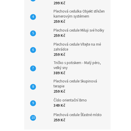
299 Kč
Plechová cedulka Objekt střežen
kamerovým systémem
259 Kč
Plechová cedule Miluji své holky
259 Kč
Plechová cedule Vítejte na mé
zahrádce
259 Kč
Tričko s potiskem - Malý péro,
velký sny
389 Kč
Plechová cedule Skupinová
terapie
259 Kč
Číslo orientační Brno
349 Kč
Plechová cedule Šťastné místo
259 Kč