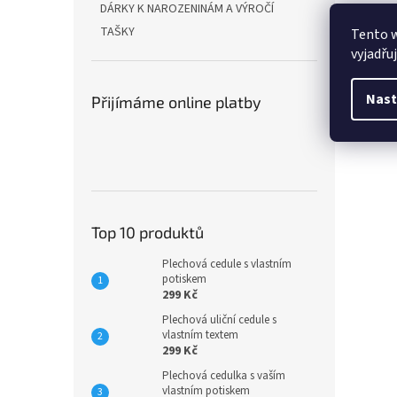
DÁRKY K NAROZENINÁM A VÝROČÍ
Veli
TAŠKY
Tento 
Mater
vyjadřu
Nast
Přijímáme online platby
Top 10 produktů
Plechová cedule s vlastním
potiskem
299 Kč
Plechová uliční cedule s
vlastním textem
299 Kč
Plechová cedulka s vaším
vlastním potiskem