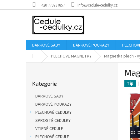
Přejít
+420 773737857
info@cedule-cedulky.cz
na
obsah
DÁRKOVÉ SADY
DÁRKOVÉ POUKAZY
PLECHOV
Domů
PLECHOVÉ MAGNETKY
Magnetka plech - V
P
Mag
o
Přeskočit
s
Kategorie
kategorie
Tip
t
r
DÁRKOVÉ SADY
a
DÁRKOVÉ POUKAZY
n
PLECHOVÉ CEDULKY
n
í
SPROSTÉ CEDULKY
p
VTIPNÉ CEDULE
a
PLECHOVÉ CEDULE