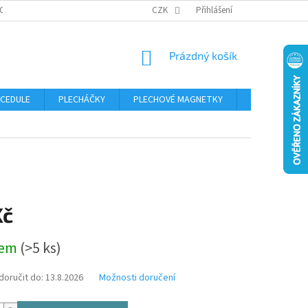
OSOBNÍCH ÚDAJŮ
CZK
Přihlášení
NÁKUPNÍ
Prázdný košík
KOŠÍK
 CEDULE
PLECHÁČKY
PLECHOVÉ MAGNETKY
ČÍSLA POPISN
Kč
dem
(>5 ks)
oručit do:
13.8.2026
Možnosti doručení