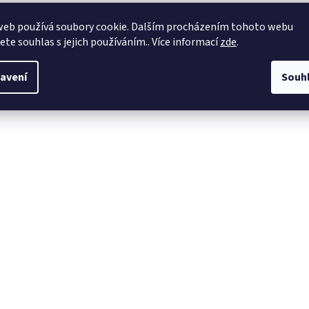
kost magnetky: 75mm x 50mm
web používá soubory cookie. Dalším procházením tohoto webu
iál magnetky: plech (hliník)
jete souhlas s jejich používáním.. Více informací
zde
.
avení
Souh