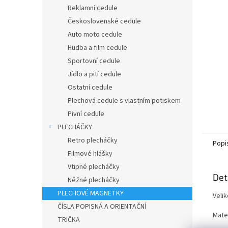
n
Reklamní cedule
e
Československé cedule
l
Auto moto cedule
Hudba a film cedule
Sportovní cedule
Jídlo a pití cedule
Ostatní cedule
Plechová cedule s vlastním potiskem
Pivní cedule
PLECHÁČKY
Retro plecháčky
Popi
Filmové hlášky
Vtipné plecháčky
Det
Něžné plecháčky
PLECHOVÉ MAGNETKY
Veli
ČÍSLA POPISNÁ A ORIENTAČNÍ
Mater
TRIČKA