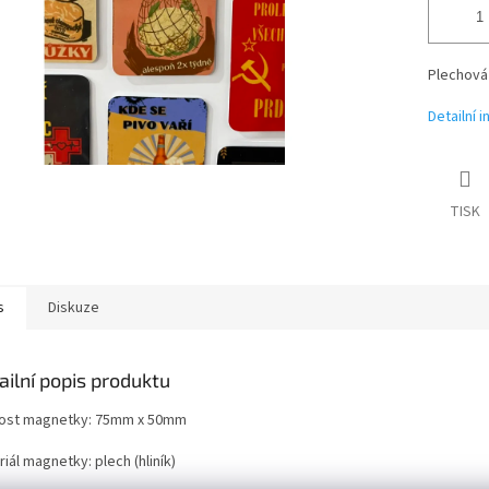
Plechová
Detailní 
TISK
s
Diskuze
ailní popis produktu
kost magnetky: 75mm x 50mm
iál magnetky: plech (hliník)