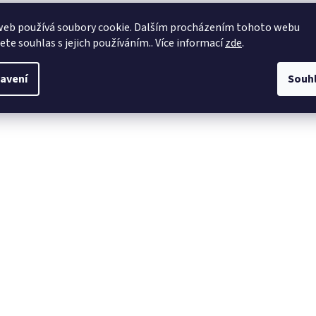
web používá soubory cookie. Dalším procházením tohoto webu
jete souhlas s jejich používáním.. Více informací
zde
.
avení
Souh