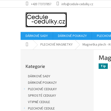
Přejít
+420 773737857
info@cedule-cedulky.cz
na
obsah
DÁRKOVÉ SADY
DÁRKOVÉ POUKAZY
PLECHOV
Domů
PLECHOVÉ MAGNETKY
Magnetka plech - 
P
Mag
o
Přeskočit
s
Kategorie
kategorie
Tip
t
r
DÁRKOVÉ SADY
a
DÁRKOVÉ POUKAZY
n
PLECHOVÉ CEDULKY
n
í
SPROSTÉ CEDULKY
p
VTIPNÉ CEDULE
a
PLECHOVÉ CEDULE