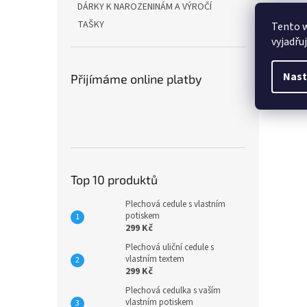
DÁRKY K NAROZENINÁM A VÝROČÍ
TAŠKY
Tento 
vyjadřu
Nast
Přijímáme online platby
Top 10 produktů
Plechová cedule s vlastním
potiskem
299 Kč
Plechová uliční cedule s
vlastním textem
299 Kč
Plechová cedulka s vaším
vlastním potiskem