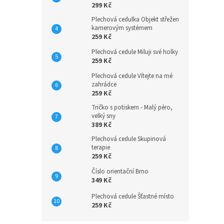
299 Kč
Plechová cedulka Objekt střežen
kamerovým systémem
259 Kč
Plechová cedule Miluji své holky
259 Kč
Plechová cedule Vítejte na mé
zahrádce
259 Kč
Tričko s potiskem - Malý péro,
velký sny
389 Kč
Plechová cedule Skupinová
terapie
259 Kč
Číslo orientační Brno
349 Kč
Plechová cedule Šťastné místo
259 Kč