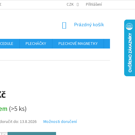
OSOBNÍCH ÚDAJŮ
CZK
Přihlášení
NÁKUPNÍ
Prázdný košík
KOŠÍK
 CEDULE
PLECHÁČKY
PLECHOVÉ MAGNETKY
ČÍSLA POPISN
Kč
dem
(>5 ks)
oručit do:
13.8.2026
Možnosti doručení