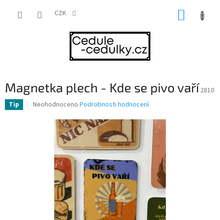
Přejít
NÁKUP
na
CZK
obsah
KOŠÍK
Magnetka plech - Kde se pivo vaří
2810
Průměrné
Neohodnoceno
Podrobnosti hodnocení
Tip
hodnocení
produktu
je
0,0
z
5
hvězdiček.