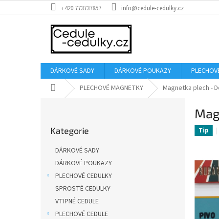
Přejít
+420 773737857
info@cedule-cedulky.cz
na
obsah
DÁRKOVÉ SADY
DÁRKOVÉ POUKAZY
PLECHOV
Domů
PLECHOVÉ MAGNETKY
Magnetka plech - D
P
Magn
o
Přeskočit
s
Kategorie
kategorie
Tip
t
r
DÁRKOVÉ SADY
a
DÁRKOVÉ POUKAZY
n
PLECHOVÉ CEDULKY
n
í
SPROSTÉ CEDULKY
p
VTIPNÉ CEDULE
a
PLECHOVÉ CEDULE