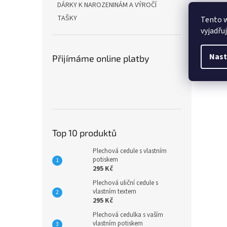
DÁRKY K NAROZENINÁM A VÝROČÍ
Veli
TAŠKY
Tento 
Mater
vyjadřu
Nast
Přijímáme online platby
Top 10 produktů
Plechová cedule s vlastním
potiskem
295 Kč
Plechová uliční cedule s
vlastním textem
295 Kč
Plechová cedulka s vaším
vlastním potiskem