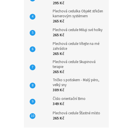
295 Kč
Plechová cedulka Objekt střežen
kamerovým systémem
265 Kč
Plechová cedule Miluji své holky
265 Kč
Plechová cedule Vítejte na mé
zahrádce
265 Kč
Plechová cedule Skupinová
terapie
265 Kč
Tričko s potiskem - Malý péro,
velký sny
389 Kč
Číslo orientační Brno
349 Kč
Plechová cedule Šťastné místo
265 Kč