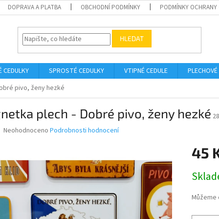
DOPRAVA A PLATBA
OBCHODNÍ PODMÍNKY
PODMÍNKY OCHRANY 
HLEDAT
É CEDULKY
SPROSTÉ CEDULKY
VTIPNÉ CEDULE
PLECHOVÉ
obré pivo, ženy hezké
etka plech - Dobré pivo, ženy hezké
2
Průměrné
Neohodnoceno
Podrobnosti hodnocení
hodnocení
produktu
45 
je
0,0
Měrná
Skla
z
cena:
5
hvězdiček.
Můžeme d