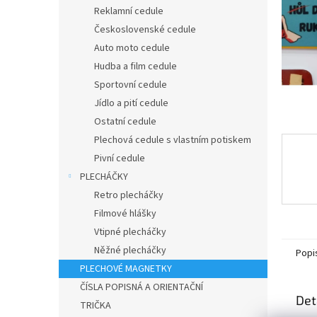
n
Reklamní cedule
e
Československé cedule
l
Auto moto cedule
Hudba a film cedule
Sportovní cedule
Jídlo a pití cedule
Ostatní cedule
Plechová cedule s vlastním potiskem
Pivní cedule
PLECHÁČKY
Retro plecháčky
Filmové hlášky
Vtipné plecháčky
Něžné plecháčky
Popi
PLECHOVÉ MAGNETKY
ČÍSLA POPISNÁ A ORIENTAČNÍ
Det
TRIČKA