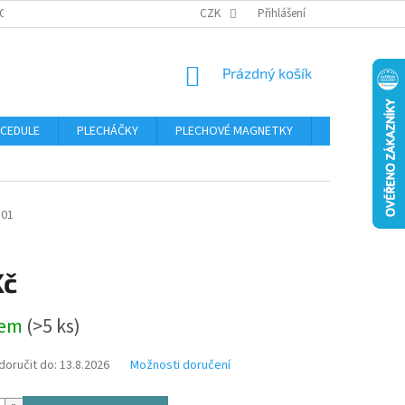
OSOBNÍCH ÚDAJŮ
CZK
Přihlášení
NÁKUPNÍ
Prázdný košík
KOŠÍK
 CEDULE
PLECHÁČKY
PLECHOVÉ MAGNETKY
ČÍSLA POPISN
801
Kč
dem
(>5 ks)
oručit do:
13.8.2026
Možnosti doručení