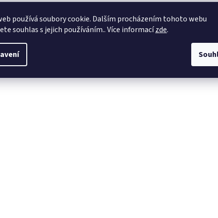
kost magnetky: 75mm x 50mm
web používá soubory cookie. Dalším procházením tohoto webu
iál magnetky: plech (hliník)
jete souhlas s jejich používáním.. Více informací
zde
.
avení
Souh