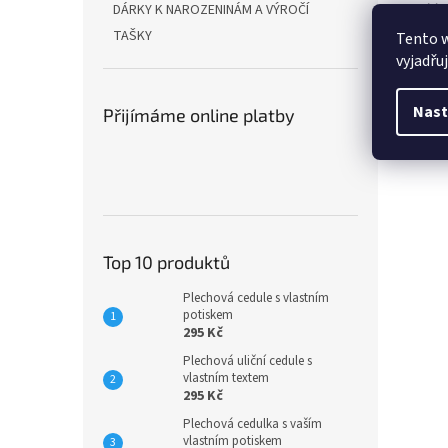
Bílý 
DÁRKY K NAROZENINÁM A VÝROČÍ
někol
TAŠKY
Tento 
vyjadřu
Výšk
Nast
Přijímáme online platby
Top 10 produktů
Plechová cedule s vlastním
potiskem
295 Kč
Plechová uliční cedule s
vlastním textem
295 Kč
Plechová cedulka s vaším
vlastním potiskem