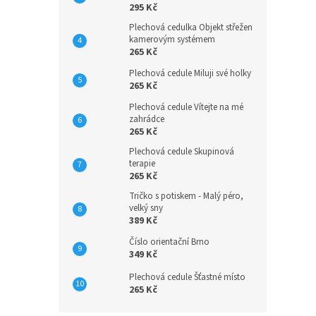
295 Kč
Plechová cedulka Objekt střežen
kamerovým systémem
265 Kč
Plechová cedule Miluji své holky
265 Kč
Plechová cedule Vítejte na mé
zahrádce
265 Kč
Plechová cedule Skupinová
terapie
265 Kč
Tričko s potiskem - Malý péro,
velký sny
389 Kč
Číslo orientační Brno
349 Kč
Plechová cedule Šťastné místo
265 Kč