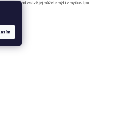
litní polymerní vrstvě jej můžete mýt i v myčce. I po
lasím