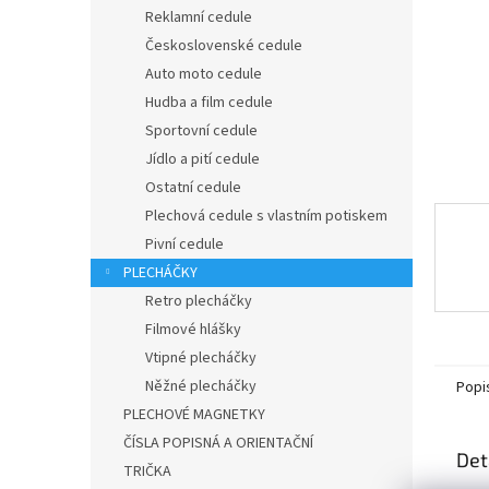
n
Reklamní cedule
e
Československé cedule
l
Auto moto cedule
Hudba a film cedule
Sportovní cedule
Jídlo a pití cedule
Ostatní cedule
Plechová cedule s vlastním potiskem
Pivní cedule
PLECHÁČKY
Retro plecháčky
Filmové hlášky
Vtipné plecháčky
Něžné plecháčky
Popi
PLECHOVÉ MAGNETKY
ČÍSLA POPISNÁ A ORIENTAČNÍ
Det
TRIČKA