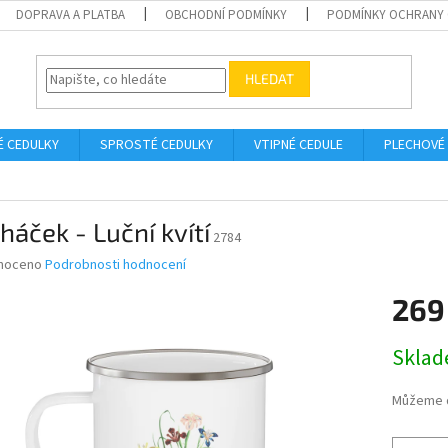
DOPRAVA A PLATBA
OBCHODNÍ PODMÍNKY
PODMÍNKY OCHRANY 
HLEDAT
É CEDULKY
SPROSTÉ CEDULKY
VTIPNÉ CEDULE
PLECHOVÉ
háček - Luční kvítí
2784
né
noceno
Podrobnosti hodnocení
ní
269
u
Měrná
Skla
cena:
ek.
Můžeme d