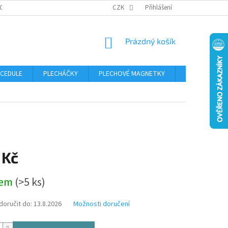
OSOBNÍCH ÚDAJŮ
CZK
Přihlášení
NÁKUPNÍ
Prázdný košík
KOŠÍK
 CEDULE
PLECHÁČKY
PLECHOVÉ MAGNETKY
ČÍSLA POPISN
 Kč
dem
(>5 ks)
oručit do:
13.8.2026
Možnosti doručení