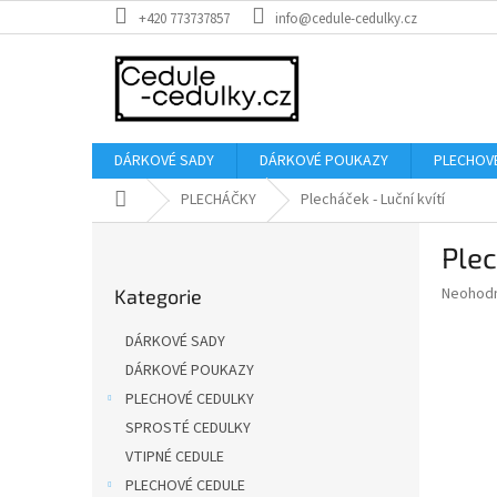
Přejít
+420 773737857
info@cedule-cedulky.cz
na
obsah
DÁRKOVÉ SADY
DÁRKOVÉ POUKAZY
PLECHOV
Domů
PLECHÁČKY
Plecháček - Luční kvítí
P
Plec
o
Přeskočit
s
Průměr
Neohod
Kategorie
kategorie
t
hodnoce
r
produkt
DÁRKOVÉ SADY
a
je
DÁRKOVÉ POUKAZY
0,0
n
z
PLECHOVÉ CEDULKY
n
5
í
SPROSTÉ CEDULKY
hvězdič
p
VTIPNÉ CEDULE
a
PLECHOVÉ CEDULE