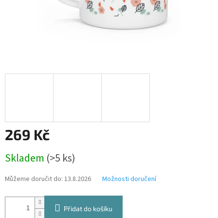
269 Kč
Měrná
Skladem
(>5 ks)
cena:
Můžeme doručit do:
13.8.2026
Možnosti doručení
Přidat do košíku