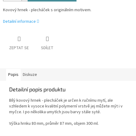
Kovový hrnek - plecháček s originálním motivem.
Detailní informace
ZEPTAT SE
SDÍLET
Popis
Diskuze
Detailní popis produktu
Bílý kovový hrnek - plecháček je určen k ručnímu mytí, ale
vzhledem k vysoce kvalitní polymerní vrstvě jej můžete mýt i v
myčce. I po několika umytích jsou barvy stále syté.
Výška hrnku 80 mm, průměr 87 mm, objem 300 ml.