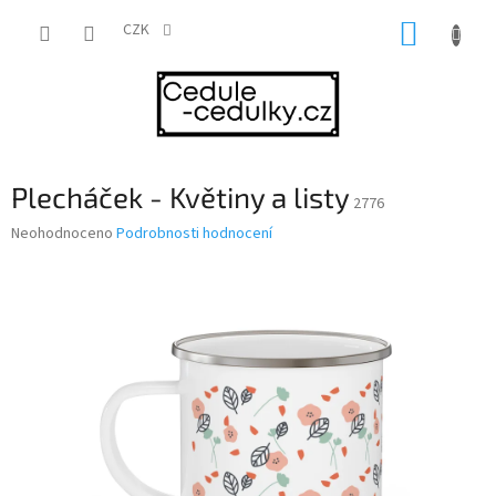
Přejít
NÁKUP
na
CZK
obsah
KOŠÍK
Plecháček - Květiny a listy
2776
Průměrné
Neohodnoceno
Podrobnosti hodnocení
hodnocení
produktu
je
0,0
z
5
hvězdiček.