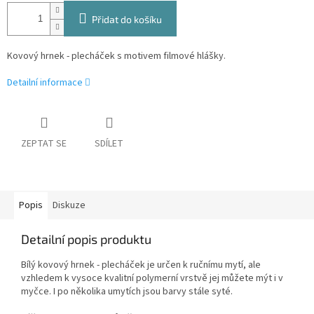
Přidat do košíku
Kovový hrnek - plecháček s motivem filmové hlášky.
Detailní informace
ZEPTAT SE
SDÍLET
Popis
Diskuze
Detailní popis produktu
Bílý kovový hrnek - plecháček je určen k ručnímu mytí, ale
vzhledem k vysoce kvalitní polymerní vrstvě jej můžete mýt i v
myčce. I po několika umytích jsou barvy stále syté.