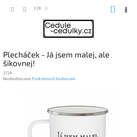
Přejít
NÁKUP
na
CZK
obsah
KOŠÍK
Plecháček - Já jsem malej, ale
šikovnej!
2724
Průměrné
Neohodnoceno
Podrobnosti hodnocení
hodnocení
produktu
je
0,0
z
5
hvězdiček.