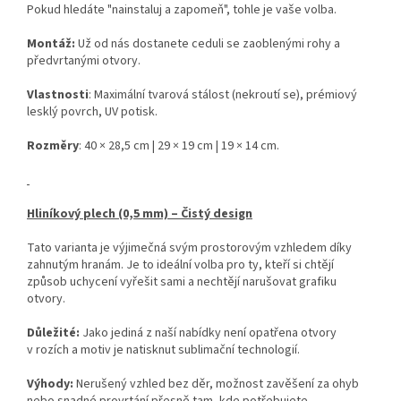
Pokud hledáte "nainstaluj a zapomeň", tohle je vaše volba.
Montáž:
Už od nás dostanete ceduli se zaoblenými rohy a
předvrtanými otvory.
Vlastnosti
: Maximální tvarová stálost (nekroutí se), prémiový
lesklý povrch, UV potisk.
Rozměry
: 40 × 28,5 cm | 29 × 19 cm | 19 × 14 cm.
Hliníkový plech (0,5 mm) – Čistý design
Tato varianta je výjimečná svým prostorovým vzhledem díky
zahnutým hranám. Je to ideální volba pro ty, kteří si chtějí
způsob uchycení vyřešit sami a nechtějí narušovat grafiku
otvory.
Důležité:
Jako jediná z naší nabídky není opatřena otvory
v rozích a motiv je natisknut sublimační technologií.
Výhody:
Nerušený vzhled bez děr, možnost zavěšení za ohyb