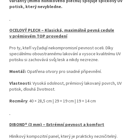
varianty (mimo hliníkového plechu) spojuje špičkový UV
potisk, který nevybledne.
OCELOVÝ PLECH – Klasická, maximálně pevná cedule
v prémiovém TOP provedení
Pro ty, kteří vyžadují nekompromisní pevnost oceli. Díky
speciálnímu oboustrannému lakování a vysoce kvalitnímu UV
potisku si zachovává svůj lesk a nikdy nezrezne.
Montáž:
Opatřena otvory pro snadné připevnění.
Vlastnosti
: Vysoká odolnost, prémiový lakovaný povrch, UV
potisk, dlouhá životnost.
Rozměry
: 40 × 28,5 cm | 29 × 19 cm | 19 × 14 cm
DIBOND® (3 mm) – Extrémní pevnost a komfort
Hliníkový kompozitní panel, který je prakticky nezničitelný.