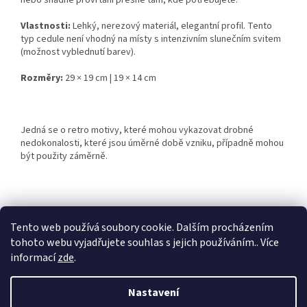
nebo snadné provrtání přesně tam, kde potřebujete.
Vlastnosti:
Lehký, nerezový materiál, elegantní profil. Tento
typ cedule není vhodný na místy s intenzivním slunečním svitem
(možnost vyblednutí barev).
Rozměry:
29 × 19 cm | 19 × 14 cm
Jedná se o retro motivy, které mohou vykazovat drobné
nedokonalosti, které jsou úměrné době vzniku, případně mohou
být použity záměrně.
Z
á
Tento web používá soubory cookie. Dalším procházením
Retro-Darky.cz
Krowki.cz
p
tohoto webu vyjadřujete souhlas s jejich používáním.. Více
a
informací
zde
.
t
í
Nastavení
Vytvořil Shoptet