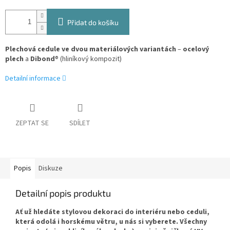
Přidat do košíku
Plechová cedule ve dvou materiálových variantách
–
ocelový
plech
a
Dibond
® (hliníkový kompozit)
Detailní informace
ZEPTAT SE
SDÍLET
Popis
Diskuze
Detailní popis produktu
Ať už hledáte stylovou dekoraci do interiéru nebo ceduli,
která odolá i horskému větru, u nás si vyberete. Všechny