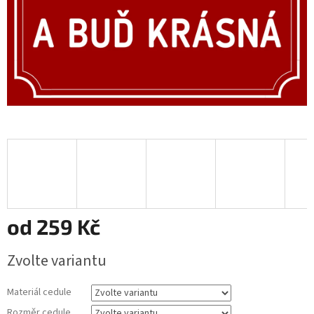
od
259 Kč
Měrná
Zvolte variantu
cena:
Materiál cedule
Rozměr cedule