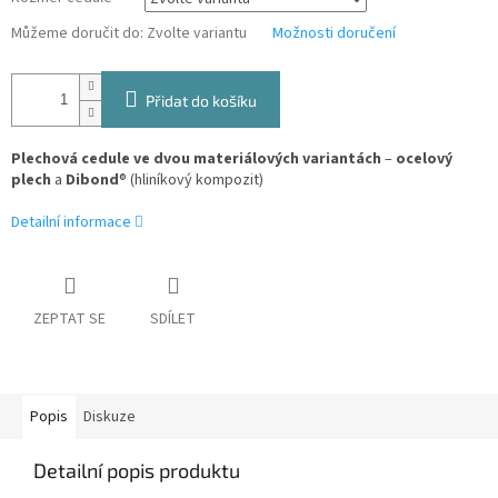
Můžeme doručit do:
Zvolte variantu
Možnosti doručení
Přidat do košíku
Plechová cedule ve dvou materiálových variantách
–
ocelový
plech
a
Dibond
® (hliníkový kompozit)
Detailní informace
ZEPTAT SE
SDÍLET
Popis
Diskuze
Detailní popis produktu