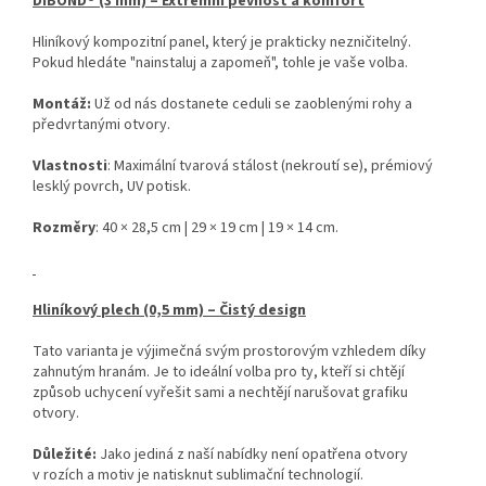
DIBOND® (3 mm) – Extrémní pevnost a komfort
Hliníkový kompozitní panel, který je prakticky nezničitelný.
Pokud hledáte "nainstaluj a zapomeň", tohle je vaše volba.
Montáž:
Už od nás dostanete ceduli se zaoblenými rohy a
předvrtanými otvory.
Vlastnosti
: Maximální tvarová stálost (nekroutí se), prémiový
lesklý povrch, UV potisk.
Rozměry
: 40 × 28,5 cm | 29 × 19 cm | 19 × 14 cm.
Hliníkový plech (0,5 mm) – Čistý design
Tato varianta je výjimečná svým prostorovým vzhledem díky
zahnutým hranám. Je to ideální volba pro ty, kteří si chtějí
způsob uchycení vyřešit sami a nechtějí narušovat grafiku
otvory.
Důležité:
Jako jediná z naší nabídky není opatřena otvory
v rozích a motiv je natisknut sublimační technologií.