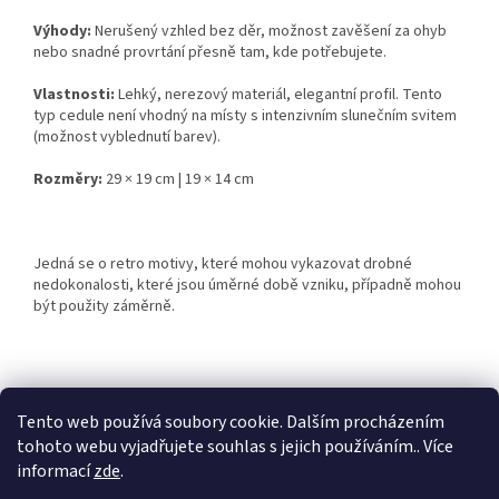
Výhody:
Nerušený vzhled bez děr, možnost zavěšení za ohyb
nebo snadné provrtání přesně tam, kde potřebujete.
Vlastnosti:
Lehký, nerezový materiál, elegantní profil. Tento
typ cedule není vhodný na místy s intenzivním slunečním svitem
(možnost vyblednutí barev).
Rozměry:
29 × 19 cm | 19 × 14 cm
Jedná se o retro motivy, které mohou vykazovat drobné
nedokonalosti, které jsou úměrné době vzniku, případně mohou
být použity záměrně.
Z
á
Tento web používá soubory cookie. Dalším procházením
Retro-Darky.cz
Krowki.cz
p
tohoto webu vyjadřujete souhlas s jejich používáním.. Více
a
informací
zde
.
t