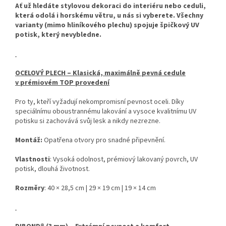
Ať už hledáte stylovou dekoraci do interiéru nebo ceduli,
která odolá i horskému větru, u nás si vyberete. Všechny
varianty (mimo hliníkového plechu) spojuje špičkový UV
potisk, který nevybledne.
OCELOVÝ PLECH – Klasická, maximálně pevná cedule
v prémiovém TOP provedení
Pro ty, kteří vyžadují nekompromisní pevnost oceli. Díky
speciálnímu oboustrannému lakování a vysoce kvalitnímu UV
potisku si zachovává svůj lesk a nikdy nezrezne.
Montáž:
Opatřena otvory pro snadné připevnění.
Vlastnosti
: Vysoká odolnost, prémiový lakovaný povrch, UV
potisk, dlouhá životnost.
Rozměry
: 40 × 28,5 cm | 29 × 19 cm | 19 × 14 cm