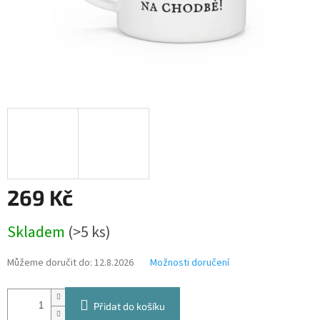
269 Kč
Měrná
Skladem
(>5 ks)
cena:
Můžeme doručit do:
12.8.2026
Možnosti doručení
Přidat do košíku