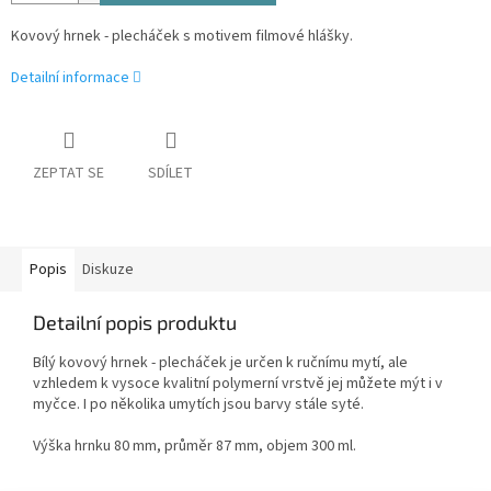
Kovový hrnek - plecháček s motivem filmové hlášky.
Detailní informace
ZEPTAT SE
SDÍLET
Popis
Diskuze
Detailní popis produktu
Bílý kovový hrnek - plecháček je určen k ručnímu mytí, ale
vzhledem k vysoce kvalitní polymerní vrstvě jej můžete mýt i v
myčce. I po několika umytích jsou barvy stále syté.
Výška hrnku 80 mm, průměr 87 mm, objem 300 ml.