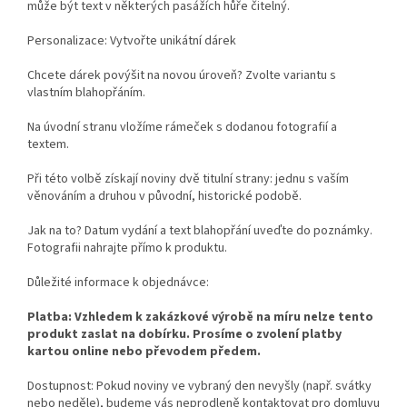
může být text v některých pasážích hůře čitelný.
Personalizace: Vytvořte unikátní dárek
Chcete dárek povýšit na novou úroveň? Zvolte variantu s
vlastním blahopřáním.
Na úvodní stranu vložíme rámeček s dodanou fotografií a
textem.
Při této volbě získají noviny dvě titulní strany: jednu s vaším
věnováním a druhou v původní, historické podobě.
Jak na to? Datum vydání a text blahopřání uveďte do poznámky.
Fotografii nahrajte přímo k produktu.
Důležité informace k objednávce:
Platba: Vzhledem k zakázkové výrobě na míru nelze tento
produkt zaslat na dobírku. Prosíme o zvolení platby
kartou online nebo převodem předem.
Dostupnost: Pokud noviny ve vybraný den nevyšly (např. svátky
nebo neděle), budeme vás neprodleně kontaktovat pro domluvu