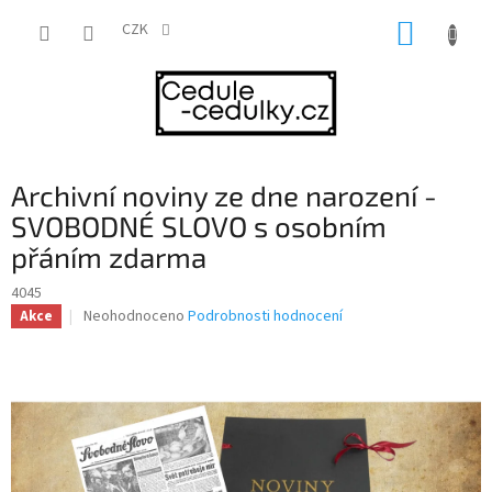
Přejít
NÁKUP
na
CZK
obsah
KOŠÍK
Archivní noviny ze dne narození -
SVOBODNÉ SLOVO s osobním
přáním zdarma
4045
Průměrné
Neohodnoceno
Podrobnosti hodnocení
Akce
hodnocení
produktu
je
0,0
z
5
hvězdiček.