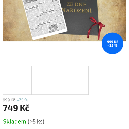
999 Kč
–25 %
999 Kč
–25 %
749 Kč
Měrná
Skladem
(>5 ks)
cena: