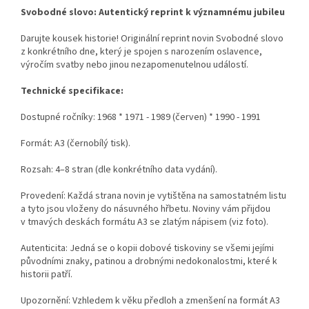
Svobodné slovo: Autentický reprint k významnému jubileu
Darujte kousek historie! Originální reprint novin Svobodné slovo
z konkrétního dne, který je spojen s narozením oslavence,
výročím svatby nebo jinou nezapomenutelnou událostí.
Technické specifikace:
Dostupné ročníky:
1968 * 1971 - 1989 (červen) * 1990 - 1991
Formát: A3 (černobílý tisk).
Rozsah: 4–8 stran (dle konkrétního data vydání).
Provedení: Každá strana novin je vytištěna na samostatném listu
a tyto jsou vloženy do násuvného hřbetu. Noviny vám přijdou
v tmavých deskách formátu A3 se zlatým nápisem (viz foto).
Autenticita: Jedná se o kopii dobové tiskoviny se všemi jejími
původními znaky, patinou a drobnými nedokonalostmi, které k
historii patří.
Upozornění: Vzhledem k věku předloh a zmenšení na formát A3