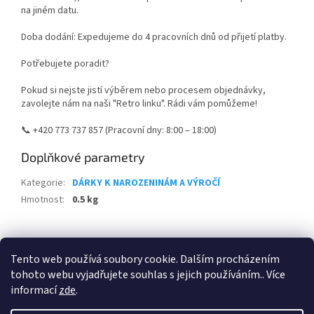
na jiném datu.
Doba dodání: Expedujeme do 4 pracovních dnů od přijetí platby.
Potřebujete poradit?
Pokud si nejste jistí výběrem nebo procesem objednávky,
zavolejte nám na naši "Retro linku". Rádi vám pomůžeme!
📞 +420 773 737 857 (Pracovní dny: 8:00 – 18:00)
Doplňkové parametry
Kategorie
:
DÁRKY K NAROZENINÁM A VÝROČÍ
Hmotnost
:
0.5 kg
Z
á
Tento web používá soubory cookie. Dalším procházením
Retro-Darky.cz
Krowki.cz
p
tohoto webu vyjadřujete souhlas s jejich používáním.. Více
a
informací
zde
.
t