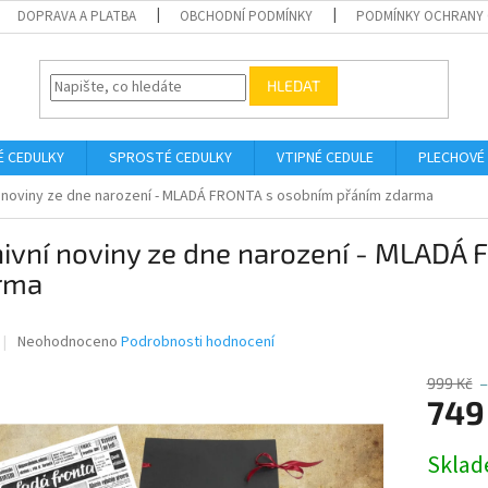
DOPRAVA A PLATBA
OBCHODNÍ PODMÍNKY
PODMÍNKY OCHRANY 
HLEDAT
É CEDULKY
SPROSTÉ CEDULKY
VTIPNÉ CEDULE
PLECHOVÉ
í noviny ze dne narození - MLADÁ FRONTA s osobním přáním zdarma
hivní noviny ze dne narození - MLADÁ
rma
Průměrné
Neohodnoceno
Podrobnosti hodnocení
hodnocení
produktu
999 Kč
–
je
749
0,0
z
Měrná
Skla
5
cena:
hvězdiček.