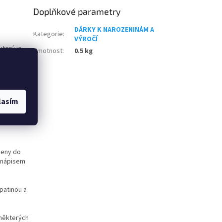
Doplňkové parametry
DÁRKY K NAROZENINÁM A
Kategorie
:
VÝROČÍ
který je
Hmotnost
:
0.5 kg
álostí.
lasím
ženy do
m nápisem
 patinou a
 některých