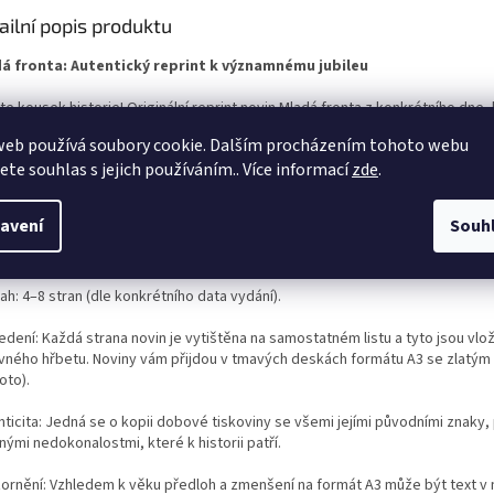
ailní popis produktu
á fronta: Autentický reprint k významnému jubileu
te kousek historie! Originální reprint novin Mladá fronta z konkrétního dne, 
en s narozením oslavence, výročím svatby nebo jinou nezapomenutelnou ud
web používá soubory cookie. Dalším procházením tohoto webu
jete souhlas s jejich používáním.. Více informací
zde
.
nické specifikace:
upné ročníky:
1990 - 1997 (duben)
avení
Souh
t: A3 (černobílý tisk).
h: 4–8 stran (dle konkrétního data vydání).
edení: Každá strana novin je vytištěna na samostatném listu a tyto jsou vlo
vného hřbetu. Noviny vám přijdou v tmavých deskách formátu A3 se zlatý
foto).
ticita: Jedná se o kopii dobové tiskoviny se všemi jejími původními znaky,
ými nedokonalostmi, které k historii patří.
ornění: Vzhledem k věku předloh a zmenšení na formát A3 může být text v