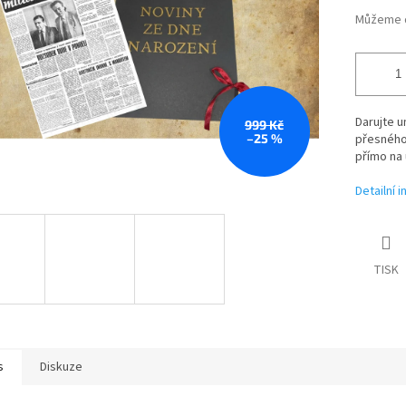
Můžeme d
Darujte u
999 Kč
–25 %
přesného
přímo na 
Detailní 
TISK
s
Diskuze