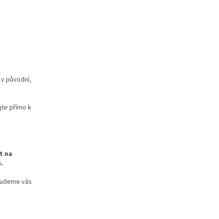
 v původní,
jte přímo k
t na
.
 budeme vás