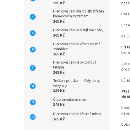
pasáž
295 Kč
Plechová cedulka Objekt střežen
Pers
kamerovým systémem
265 Kč
Chce
Plechová cedule Miluji své holky
265 Kč
Na ú
Plechová cedule Vítejte na mé
Při t
zahrádce
hist
265 Kč
Plechová cedule Skupinová
Jak 
terapie
prod
265 Kč
Důle
Tričko s potiskem - Malý péro,
velký sny
389 Kč
Plat
dobí
Číslo orientační Brno
349 Kč
Dost
nepr
Plechová cedule Šťastné místo
265 Kč
Doba