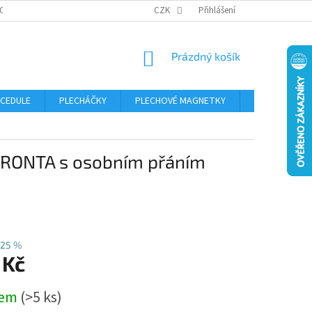
OSOBNÍCH ÚDAJŮ
CZK
Přihlášení
NÁKUPNÍ
Prázdný košík
KOŠÍK
 CEDULE
PLECHÁČKY
PLECHOVÉ MAGNETKY
ČÍSLA POPISN
 FRONTA s osobním přáním
25 %
 Kč
dem
(>5 ks)