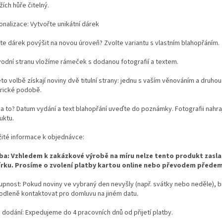
ích hůře čitelný.
onalizace: Vytvořte unikátní dárek
te dárek povýšit na novou úroveň? Zvolte variantu s vlastním blahopřáním.
vodní stranu vložíme rámeček s dodanou fotografií a textem.
éto volbě získají noviny dvě titulní strany: jednu s vaším věnováním a druhou
orické podobě.
na to? Datum vydání a text blahopřání uveďte do poznámky. Fotografii nahra
uktu.
žité informace k objednávce:
ba: Vzhledem k zakázkové výrobě na míru nelze tento produkt zasla
rku. Prosíme o zvolení platby kartou online nebo převodem předem
upnost: Pokud noviny ve vybraný den nevyšly (např. svátky nebo neděle),
odleně kontaktovat pro domluvu na jiném datu.
 dodání: Expedujeme do 4 pracovních dnů od přijetí platby.