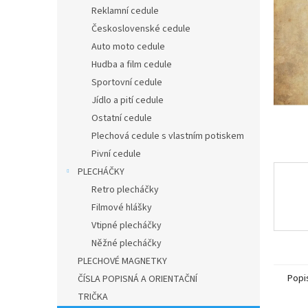
n
Reklamní cedule
e
Československé cedule
l
Auto moto cedule
Hudba a film cedule
Sportovní cedule
Jídlo a pití cedule
Ostatní cedule
Plechová cedule s vlastním potiskem
Pivní cedule
PLECHÁČKY
Retro plecháčky
Filmové hlášky
Vtipné plecháčky
Něžné plecháčky
PLECHOVÉ MAGNETKY
Popi
ČÍSLA POPISNÁ A ORIENTAČNÍ
TRIČKA