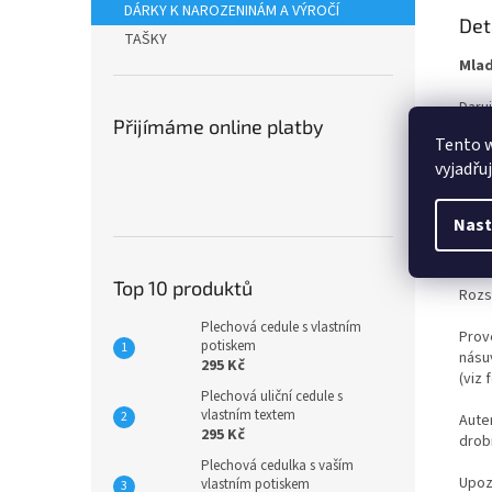
DÁRKY K NAROZENINÁM A VÝROČÍ
Det
TAŠKY
Mlad
Daruj
Přijímáme online platby
spoj
Tento 
vyjadřu
Tech
Dost
Nast
Formá
Top 10 produktů
Rozsa
Plechová cedule s vlastním
Prov
potiskem
násu
295 Kč
(viz 
Plechová uliční cedule s
vlastním textem
Auten
295 Kč
drobn
Plechová cedulka s vaším
Upoz
vlastním potiskem