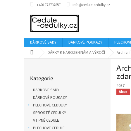
Přejít
+420 773737857
info@cedule-cedulky.cz
na
obsah
DÁRKOVÉ SADY
DÁRKOVÉ POUKAZY
PLECHOV
Domů
DÁRKY K NAROZENINÁM A VÝROČÍ
Archivn
P
Arc
o
Přeskočit
s
zda
Kategorie
kategorie
t
4037
r
DÁRKOVÉ SADY
Akce
a
DÁRKOVÉ POUKAZY
n
PLECHOVÉ CEDULKY
n
í
SPROSTÉ CEDULKY
p
VTIPNÉ CEDULE
a
PLECHOVÉ CEDULE