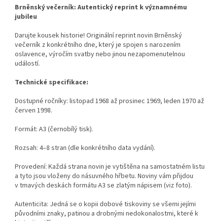
Brněnský večerník: Autentický reprint k významnému
jubileu
Darujte kousek historie! Originální reprint novin Brněnský
večerník z konkrétního dne, který je spojen s narozením
oslavence, výročím svatby nebo jinou nezapomenutelnou
událostí.
Technické specifikace:
Dostupné ročníky:
listopad 1968 až prosinec 1969, leden 1970 až
červen 1998.
Formát: A3 (černobílý tisk).
Rozsah: 4–8 stran (dle konkrétního data vydání).
Provedení: Každá strana novin je vytištěna na samostatném listu
a tyto jsou vloženy do násuvného hřbetu. Noviny vám přijdou
v tmavých deskách formátu A3 se zlatým nápisem (viz foto).
Autenticita: Jedná se o kopii dobové tiskoviny se všemi jejími
původními znaky, patinou a drobnými nedokonalostmi, které k