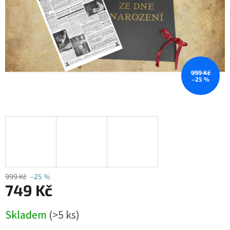
999 Kč
–25 %
999 Kč
–25 %
749 Kč
Měrná
Skladem
(>5 ks)
cena: