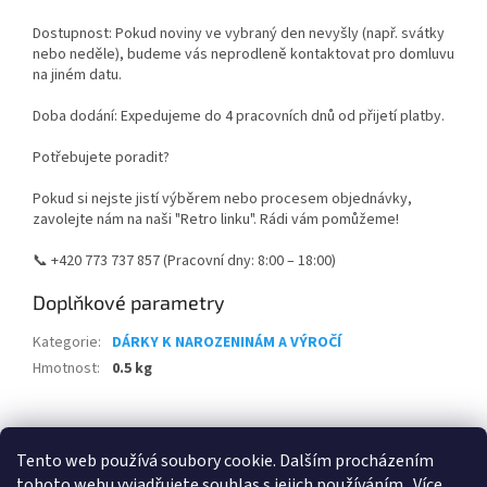
Dostupnost: Pokud noviny ve vybraný den nevyšly (např. svátky
nebo neděle), budeme vás neprodleně kontaktovat pro domluvu
na jiném datu.
Doba dodání: Expedujeme do 4 pracovních dnů od přijetí platby.
Potřebujete poradit?
Pokud si nejste jistí výběrem nebo procesem objednávky,
zavolejte nám na naši "Retro linku". Rádi vám pomůžeme!
📞 +420 773 737 857 (Pracovní dny: 8:00 – 18:00)
Doplňkové parametry
Kategorie
:
DÁRKY K NAROZENINÁM A VÝROČÍ
Hmotnost
:
0.5 kg
Z
á
Tento web používá soubory cookie. Dalším procházením
Retro-Darky.cz
Krowki.cz
p
tohoto webu vyjadřujete souhlas s jejich používáním.. Více