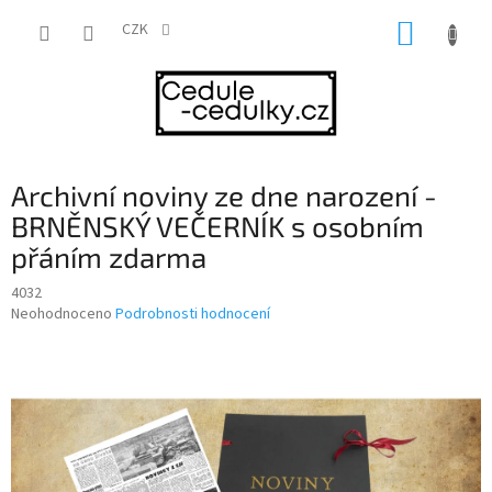
Přejít
NÁKUP
na
CZK
obsah
KOŠÍK
Archivní noviny ze dne narození -
BRNĚNSKÝ VEČERNÍK s osobním
přáním zdarma
4032
Průměrné
Neohodnoceno
Podrobnosti hodnocení
hodnocení
produktu
je
0,0
z
5
hvězdiček.