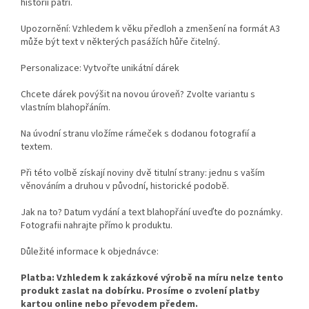
historii patří.
Upozornění: Vzhledem k věku předloh a zmenšení na formát A3
může být text v některých pasážích hůře čitelný.
Personalizace: Vytvořte unikátní dárek
Chcete dárek povýšit na novou úroveň? Zvolte variantu s
vlastním blahopřáním.
Na úvodní stranu vložíme rámeček s dodanou fotografií a
textem.
Při této volbě získají noviny dvě titulní strany: jednu s vaším
věnováním a druhou v původní, historické podobě.
Jak na to? Datum vydání a text blahopřání uveďte do poznámky.
Fotografii nahrajte přímo k produktu.
Důležité informace k objednávce:
Platba: Vzhledem k zakázkové výrobě na míru nelze tento
produkt zaslat na dobírku. Prosíme o zvolení platby
kartou online nebo převodem předem.